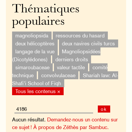
Thématiques
populaires
magnoliopsida
ressources du hasard
deux hélicoptères
deux navires civils turcs
langage de la vue
Magnoliopsidées
(Dicotylédones)
derniers droits
simaroubaceae
valeur tactile
comité
technique
convolvulaceae
Shariah law: Al-
Shafi’i School of Fiqh
Tous les contenus ×
ok
Aucun résultat.
Demandez-nous un contenu sur
ce sujet !
À propos de Zéthès par Sambuc.