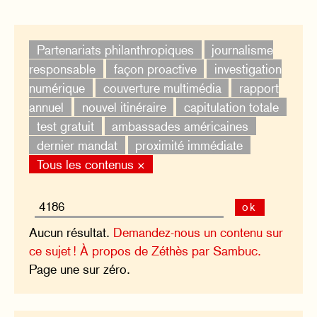
Partenariats philanthropiques
journalisme
responsable
façon proactive
investigation
numérique
couverture multimédia
rapport
annuel
nouvel itinéraire
capitulation totale
test gratuit
ambassades américaines
dernier mandat
proximité immédiate
Tous les contenus ×
ok
Aucun résultat.
Demandez-nous un contenu sur
ce sujet !
À propos de Zéthès par Sambuc.
Page une sur zéro.