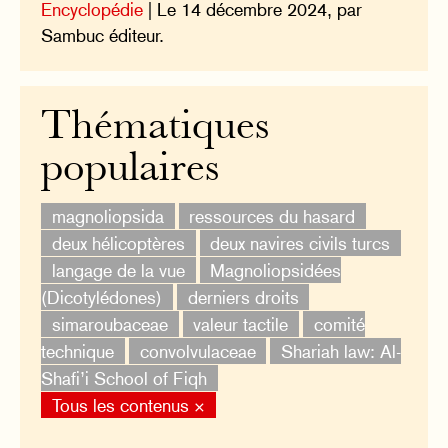
Encyclopédie
| Le 14 décembre 2024, par
Sambuc éditeur.
Thématiques
populaires
magnoliopsida
ressources du hasard
deux hélicoptères
deux navires civils turcs
langage de la vue
Magnoliopsidées
(Dicotylédones)
derniers droits
simaroubaceae
valeur tactile
comité
technique
convolvulaceae
Shariah law: Al-
Shafi’i School of Fiqh
Tous les contenus ×