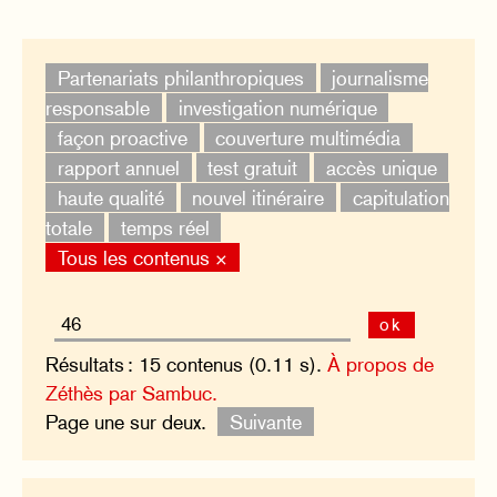
Partenariats philanthropiques
journalisme
responsable
investigation numérique
façon proactive
couverture multimédia
rapport annuel
test gratuit
accès unique
haute qualité
nouvel itinéraire
capitulation
totale
temps réel
Tous les contenus ×
ok
Résultats : 15 contenus (0.11 s).
À propos de
Zéthès par Sambuc.
Page une sur deux.
Suivante