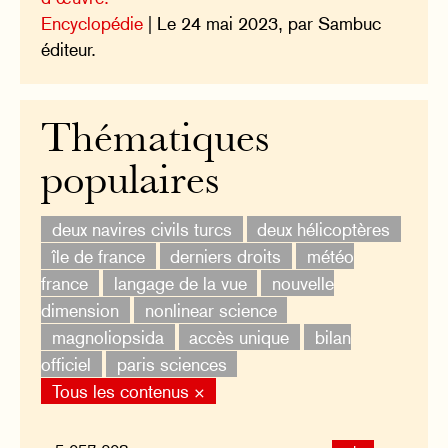
Encyclopédie
| Le 24 mai 2023, par Sambuc
éditeur.
Thématiques
populaires
deux navires civils turcs
deux hélicoptères
île de france
derniers droits
météo
france
langage de la vue
nouvelle
dimension
nonlinear science
magnoliopsida
accès unique
bilan
officiel
paris sciences
Tous les contenus ×