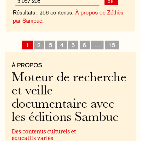
ok
Résultats : 258 contenus.
À propos de Zéthès
par Sambuc.
1
2
3
4
5
6
…
13
À PROPOS
Moteur de recherche
et veille
documentaire avec
les éditions Sambuc
Des contenus culturels et
éducatifs variés