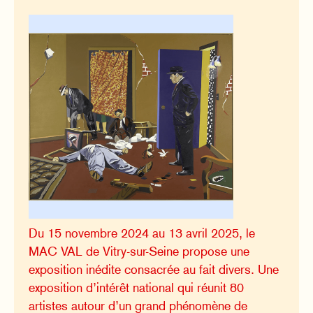
Du 15 novembre 2024 au 13 avril 2025, le
MAC VAL de Vitry-sur-Seine propose une
exposition inédite consacrée au fait divers. Une
exposition d’intérêt national qui réunit 80
artistes autour d’un grand phénomène de