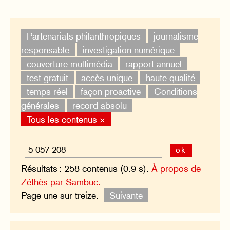
Partenariats philanthropiques
journalisme
responsable
investigation numérique
couverture multimédia
rapport annuel
test gratuit
accès unique
haute qualité
temps réel
façon proactive
Conditions
générales
record absolu
Tous les contenus ×
ok
Résultats : 258 contenus (0.9 s).
À propos de
Zéthès par Sambuc.
Page une sur treize.
Suivante