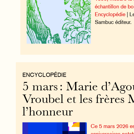
échantillon de b
Encyclopédie
| L
Sambuc éditeur.
ENCYCLOPÉDIE
5 mars : Marie d’Agou
Vroubel et les frères 
l’honneur
Ce 5 mars 2026 es
anniversaires notab