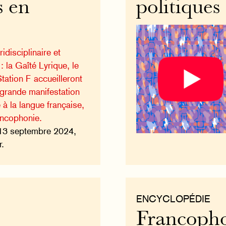
s en
politiques
disciplinaire et
: la Gaîté Lyrique, le
tation F accueilleront
grande manifestation
 à la langue française,
rancophonie.
13 septembre 2024,
r.
ENCYCLOPÉDIE
Francopho