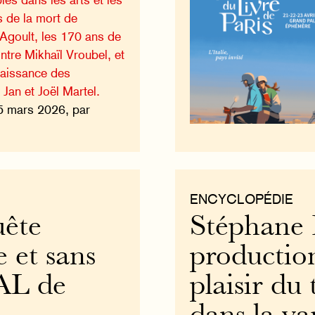
ns de la mort de
’Agoult, les 170 ans de
ntre Mikhaïl Vroubel, et
naissance des
Jan et Joël Martel.
5 mars 2026, par
ENCYCLOPÉDIE
uête
Stéphane P
 et sans
production
AL de
plaisir du 