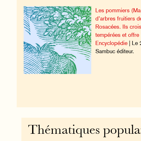
Les pommiers (Mal
d’arbres fruitiers d
Rosacées. Ils croi
tempérées et offre
Encyclopédie
| Le 
Sambuc éditeur.
Thématiques popula