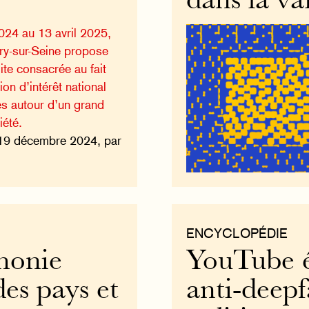
dans la va
24 au 13 avril 2025,
ry-sur-Seine propose
ite consacrée au fait
ion d’intérêt national
tes autour d’un grand
été.
19 décembre 2024, par
ENCYCLOPÉDIE
phonie
YouTube é
des pays et
anti-deepf