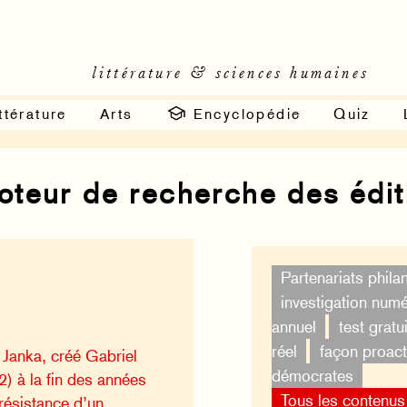
littérature & sciences humaines
ttérature
Arts
Encyclopédie
Quiz
moteur de recherche des édi
Partenariats phila
investigation num
annuel
test gratui
réel
façon proact
 Janka, créé Gabriel
démocrates
) à la fin des années
Tous les contenus
résistance d’un