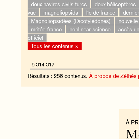
deux navires civils turcs
deux hélicoptères
vue
magnoliopsida
île de france
dernier
Magnoliopsidées (Dicotylédones)
nouvelle
météo france
nonlinear science
accès un
officiel
Tous les contenus ×
Résultats : 258 contenus.
À propos de Zéthès
À P
Mo