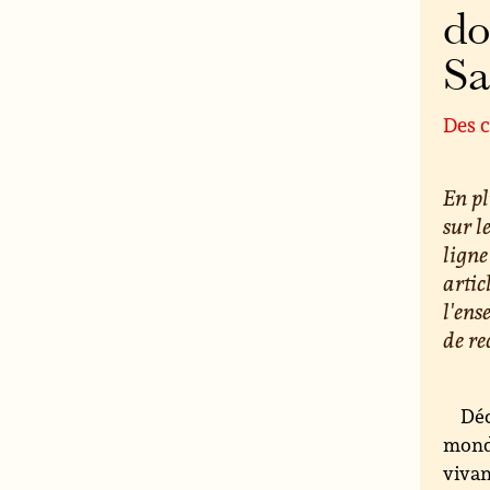
do
S
Des c
En pl
sur l
ligne
artic
l'ens
de re
Déc
monde
vivan