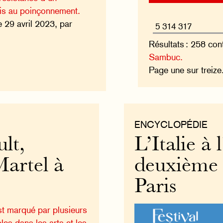
ois au poinçonnement.
e 29 avril 2023, par
Résultats : 258 con
Sambuc.
Page une sur treiz
ENCYCLOPÉDIE
lt,
L’Italie à
Martel à
deuxième F
Paris
t marqué par plusieurs
les dans les arts et les