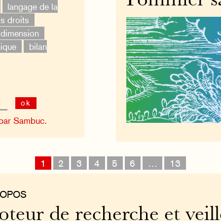
Pommier s
langage de la
s droits
 dimension
ique
bilan
ok
 par Sambuc.
1
2
3
4
5
6
…
13
ROPOS
teur de recherche et veill