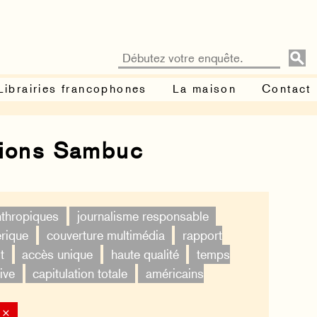
Librairies francophones
La maison
Contact
tions Sambuc
nthropiques
journalisme responsable
érique
couverture multimédia
rapport
t
accès unique
haute qualité
temps
ive
capitulation totale
américains
 ×