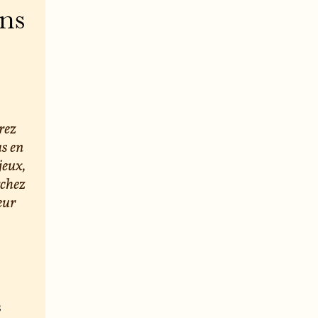
ons
rez
us en
jeux,
rchez
eur
s