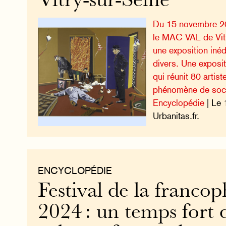
Vitry-sur-Seine
Du 15 novembre 20
le MAC VAL de Vit
une exposition inéd
divers. Une exposit
qui réunit 80 artis
phénomène de soci
Encyclopédie
| Le 
Urbanitas.fr.
ENCYCLOPÉDIE
Festival de la franco
2024 : un temps fort 