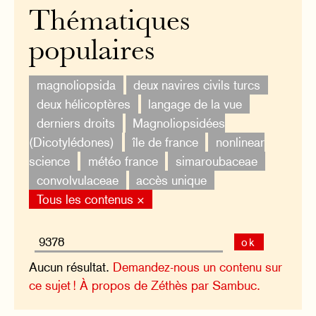
Thématiques
populaires
magnoliopsida
deux navires civils turcs
deux hélicoptères
langage de la vue
derniers droits
Magnoliopsidées
(Dicotylédones)
île de france
nonlinear
science
météo france
simaroubaceae
convolvulaceae
accès unique
Tous les contenus ×
ok
Aucun résultat.
Demandez-nous un contenu sur
ce sujet !
À propos de Zéthès par Sambuc.