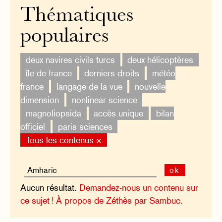
Thématiques
populaires
deux navires civils turcs
deux hélicoptères
île de france
derniers droits
météo
france
langage de la vue
nouvelle
dimension
nonlinear science
magnoliopsida
accès unique
bilan
officiel
paris sciences
Tous les contenus ×
ok
Aucun résultat.
Demandez-nous un contenu sur
ce sujet !
À propos de Zéthès par Sambuc.