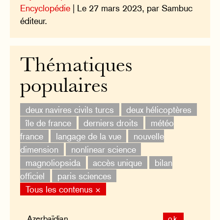
Encyclopédie
| Le 27 mars 2023, par Sambuc
éditeur.
Thématiques
populaires
deux navires civils turcs
deux hélicoptères
île de france
derniers droits
météo
france
langage de la vue
nouvelle
dimension
nonlinear science
magnoliopsida
accès unique
bilan
officiel
paris sciences
Tous les contenus ×
ok