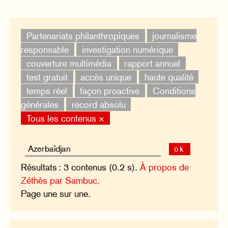
Partenariats philanthropiques
journalisme
responsable
investigation numérique
couverture multimédia
rapport annuel
test gratuit
accès unique
haute qualité
temps réel
façon proactive
Conditions
générales
record absolu
Tous les contenus ×
ok
Résultats : 3 contenus (0.2 s).
À propos de
Zéthès par Sambuc.
Page une sur une.