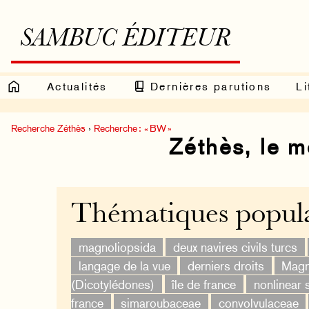
SAMBUC ÉDITEUR
Actualités
Dernières parutions
Li
Recherche Zéthès
›
Recherche : « BW »
Zéthès, le 
Thématiques popula
magnoliopsida
deux navires civils turcs
langage de la vue
derniers droits
Magn
(Dicotylédones)
île de france
nonlinear 
france
simaroubaceae
convolvulaceae