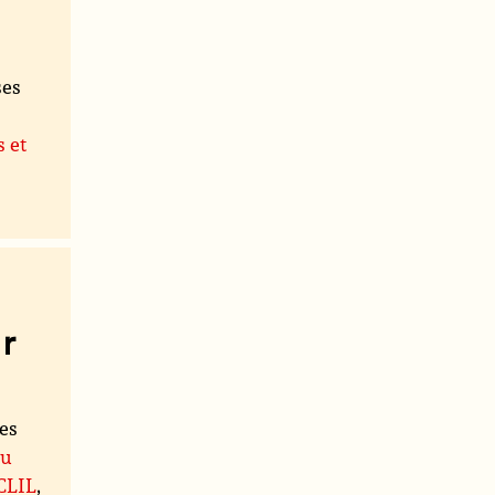
ses
s et
r
les
du
 CLIL
,