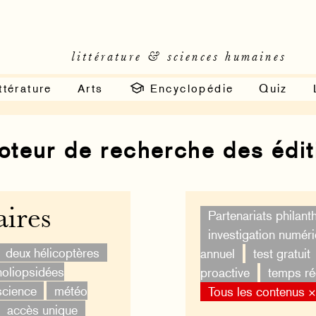
littérature & sciences humaines
ttérature
Arts
Encyclopédie
Quiz
moteur de recherche des édi
ires
Partenariats philan
investigation numér
deux hélicoptères
annuel
test gratuit
oliopsidées
proactive
temps ré
science
météo
Tous les contenus 
accès unique