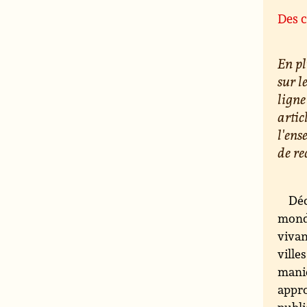
Des c
En pl
sur l
ligne
artic
l'ens
de re
Déc
monde
vivan
ville
maniè
appro