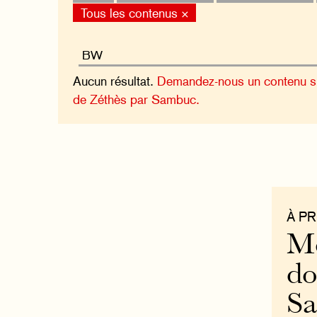
Tous les contenus ×
Aucun résultat.
Demandez-nous un contenu sur
de Zéthès par Sambuc.
À P
Mo
do
S