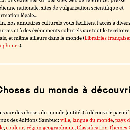
cations externes sur des sites web de référence : presse
dienne nationale, sites de vulgarisation scientifique et
ormation légale...
in, nos annuaires culturels vous facilitent l'accès à diver
urces et à des événements culturels sur tout le territoire
ais, et même ailleurs dans le monde (
Librairies française
cophones
).
Choses du monde à découvri
es sur des choses du monde (entités) à découvrir parmi 
nus des éditions Sambuc :
ville
,
langue du monde
,
pays 
de
,
couleur
,
région géographique
,
Classification Thèmes