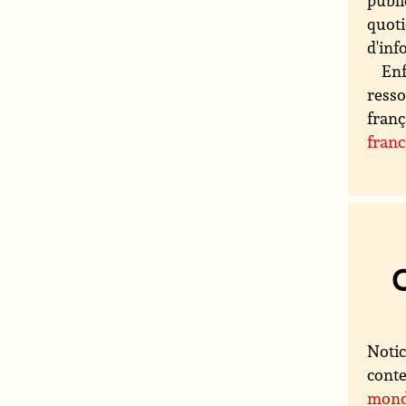
publi
quoti
d'inf
Enf
resso
franç
fran
Notic
conte
mon