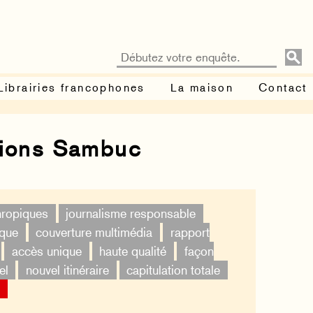
Librairies francophones
La maison
Contact
tions Sambuc
thropiques
journalisme responsable
ique
couverture multimédia
rapport
accès unique
haute qualité
façon
el
nouvel itinéraire
capitulation totale
×