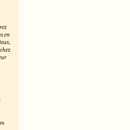
rez
us en
jeux,
rchez
eur
s
e
es