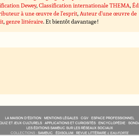
ification Dewey
,
Classification internationale THEMA
,
Éd
ibuteur à une œuvre de l’esprit
,
Auteur d’une œuvre de
it
,
genre littéraire
. Et bientôt davantage !
LA MAISON D’ÉDITION
·
MENTIONS LÉGALES
·
CGV
·
ESPACE PROFESSIONNEL
QUIZ ET JEUX CULTURELS
·
APPLICATIONS ET CURIOSITÉS
·
ENCYCLOPÉDIE
·
SOND
LES ÉDITIONS SAMBUC SUR LES RÉSEAUX SOCIAUX
COLLECTIONS :
SAMBUC
·
ÉDISOLUM
·
REVUE LITTÉRAIRE
L’EAU-FORTE
AUTRES SITES :
COLL. « LES ÉDISOLUM »