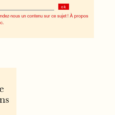
ok
dez-nous un contenu sur ce sujet !
À propos
c.
e
ons