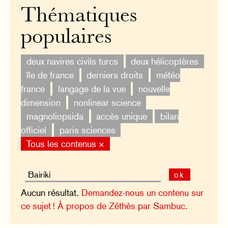
Thématiques
populaires
deux navires civils turcs
deux hélicoptères
île de france
derniers droits
météo
france
langage de la vue
nouvelle
dimension
nonlinear science
magnoliopsida
accès unique
bilan
officiel
paris sciences
Tous les contenus ×
ok
Aucun résultat.
Demandez-nous un contenu sur
ce sujet !
À propos de Zéthès par Sambuc.