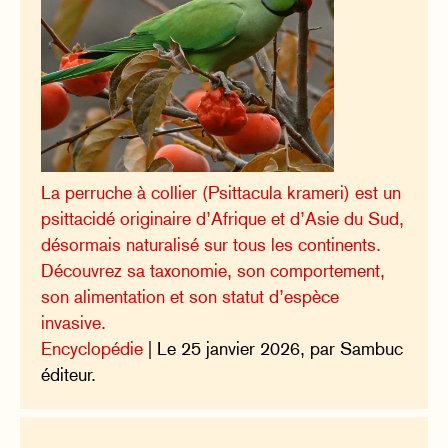
La perruche à collier (Psittacula krameri) est un
psittacidé originaire d’Afrique et d’Asie du Sud,
désormais naturalisé sur tous les continents.
Découvrez sa taxonomie, son comportement,
son alimentation et son statut d’espèce
invasive.
Encyclopédie
| Le 25 janvier 2026, par Sambuc
éditeur.