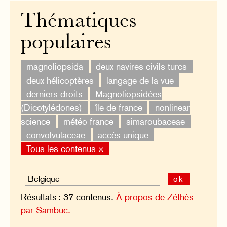
Thématiques
populaires
magnoliopsida
deux navires civils turcs
deux hélicoptères
langage de la vue
derniers droits
Magnoliopsidées
(Dicotylédones)
île de france
nonlinear
science
météo france
simaroubaceae
convolvulaceae
accès unique
Tous les contenus ×
ok
Résultats : 37 contenus.
À propos de Zéthès
par Sambuc.