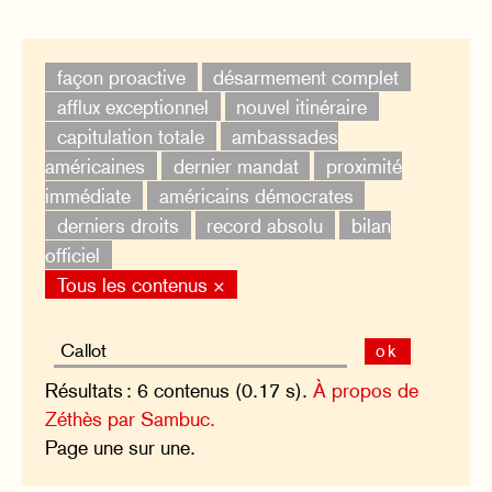
façon proactive
désarmement complet
afflux exceptionnel
nouvel itinéraire
capitulation totale
ambassades
américaines
dernier mandat
proximité
immédiate
américains démocrates
derniers droits
record absolu
bilan
officiel
Tous les contenus ×
ok
Résultats : 6 contenus (0.17 s).
À propos de
Zéthès par Sambuc.
Page une sur une.