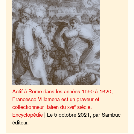
Actif à Rome dans les années 1590 à 1620,
Francesco Villamena est un graveur et
e
collectionneur italien du
xvii
siècle.
Encyclopédie
| Le 5 octobre 2021, par Sambuc
éditeur.