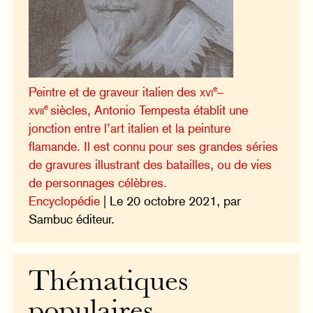
e
Peintre et de graveur italien des
xvi
–
e
xvii
siècles, Antonio Tempesta établit une
jonction entre l’art italien et la peinture
flamande. Il est connu pour ses grandes séries
de gravures illustrant des batailles, ou de vies
de personnages célèbres.
Encyclopédie
| Le 20 octobre 2021, par
Sambuc éditeur.
Thématiques
populaires