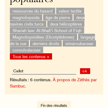
ressources du hasard
valeur tactile
magnoliopsida
âge de pierre
deux
navires civils turcs
deux hélicoptères
Shariah law: Al-Shafi’i School of Fiqh
Magnoliopsidées (Dicotylédones)
langage
de la vue
derniers droits
simaroubaceae
convolvulaceae
Tous les contenus ×
ok
Résultats : 6 contenus.
À propos de Zéthès par
Sambuc.
Fin des résultats