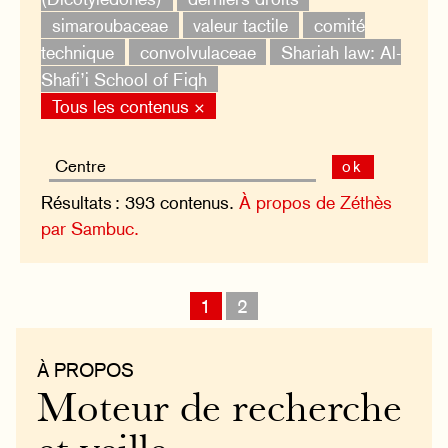
simaroubaceae
valeur tactile
comité
technique
convolvulaceae
Shariah law: Al-
Shafi’i School of Fiqh
Tous les contenus ×
ok
Résultats : 393 contenus.
À propos de Zéthès
par Sambuc.
1
2
À PROPOS
Moteur de recherche