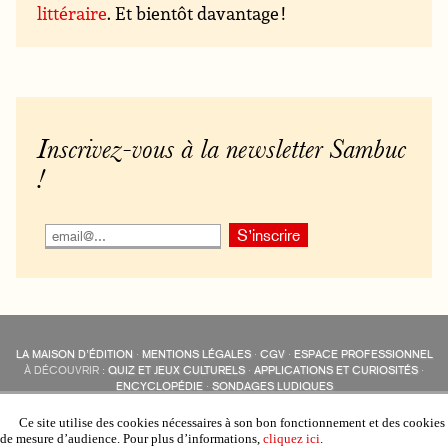
littéraire
. Et bientôt davantage !
Inscrivez-vous à la newsletter Sambuc
!
LA MAISON D’ÉDITION
·
MENTIONS LÉGALES
·
CGV
·
ESPACE PROFESSIONNEL
À DÉCOUVRIR :
QUIZ ET JEUX CULTURELS
·
APPLICATIONS ET CURIOSITÉS
·
ENCYCLOPÉDIE
·
SONDAGES LUDIQUES
LES ÉDITIONS SAMBUC SUR LES RÉSEAUX SOCIAUX
COLLECTIONS :
SAMBUC
·
ÉDISOLUM
·
REVUE LITTÉRAIRE
L’EAU-FORTE
Ce site utilise des cookies nécessaires à son bon fonctionnement et des cookies
AUTRES SITES :
COLL. « LES ÉDISOLUM »
de mesure d’audience. Pour plus d’informations,
cliquez ici
.