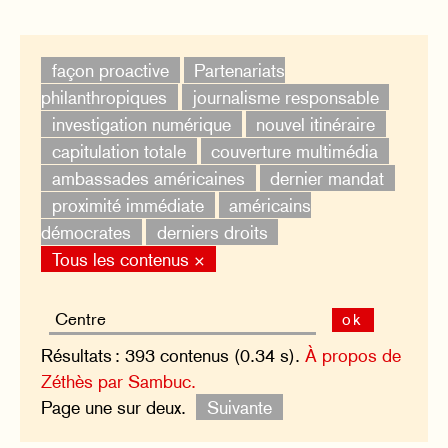
façon proactive
Partenariats
philanthropiques
journalisme responsable
investigation numérique
nouvel itinéraire
capitulation totale
couverture multimédia
ambassades américaines
dernier mandat
proximité immédiate
américains
démocrates
derniers droits
Tous les contenus ×
ok
Résultats : 393 contenus (0.34 s).
À propos de
Zéthès par Sambuc.
Page une sur deux.
Suivante