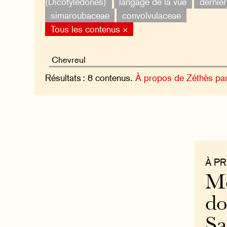
(Dicotylédones)
langage de la vue
dernier
simaroubaceae
convolvulaceae
Tous les contenus ×
Résultats : 8 contenus.
À propos de Zéthès pa
À P
Mo
do
S