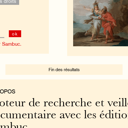
s droits
ok
r Sambuc.
Fin des résultats
ROPOS
teur de recherche et veill
cumentaire avec les éditi
ambuc