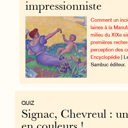
impressionniste
Comment un incid
laines à la Manu
milieu du XIXe si
premières recherc
perception des c
Encyclopédie
| L
Sambuc éditeur.
QUIZ
Signac, Chevreul : 
en couleurs !