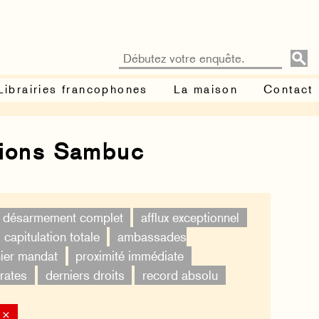
Librairies francophones
La maison
Contact
tions Sambuc
désarmement complet
afflux exceptionnel
capitulation totale
ambassades
ier mandat
proximité immédiate
rates
derniers droits
record absolu
 ×