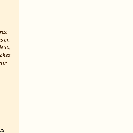
rez
us en
jeux,
rchez
eur
s
e
es