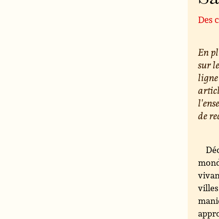
Des c
En pl
sur l
ligne
artic
l'ens
de re
Déc
monde
vivan
ville
maniè
appro