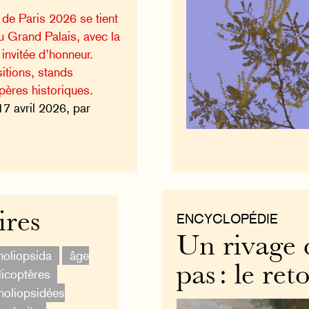
e de Paris 2026 se tient
u Grand Palais, avec la
invitée d’honneur.
itions, stands
pères historiques.
17 avril 2026, par
ires
ENCYCLOPÉDIE
Un rivage 
oliopsida
âge
pas : le re
licoptères
oliopsidées