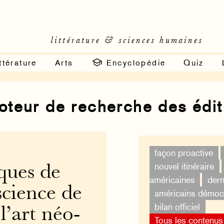
littérature & sciences humaines
ttérature
Arts
Encyclopédie
Quiz
moteur de recherche des édi
façon proactive
nouvel itinéraire
ques de
américaines
dern
science de
américains démoc
bilan officiel
l’art néo-
Tous les contenus