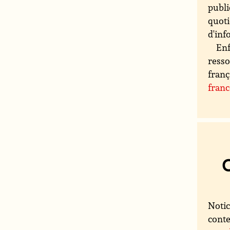
publi
quoti
d'inf
Enf
resso
franç
fran
Notic
conte