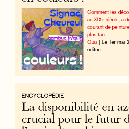
Comment les décou
au XIXe siècle, a 
courant de peintur
plus tard...
Quiz
| Le 1er mai
éditeur.
ENCYCLOPÉDIE
La disponibilité en az
crucial pour le futur 