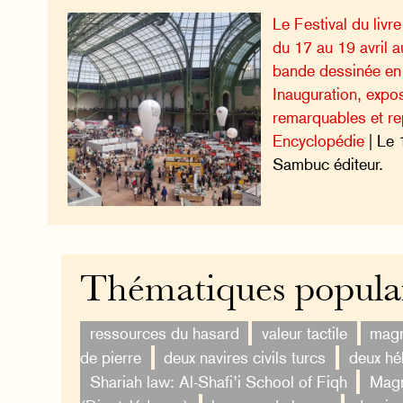
Le Festival du livr
du 17 au 19 avril a
bande dessinée en 
Inauguration, expos
remarquables et re
Encyclopédie
| Le 
Sambuc éditeur.
Thématiques popula
ressources du hasard
valeur tactile
magn
de pierre
deux navires civils turcs
deux hé
Shariah law: Al-Shafi’i School of Fiqh
Magn