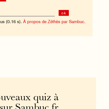
ok
nus (0.16 s).
À propos de Zéthès par Sambuc.
uveaux quiz à
 sur Sambuc.fr