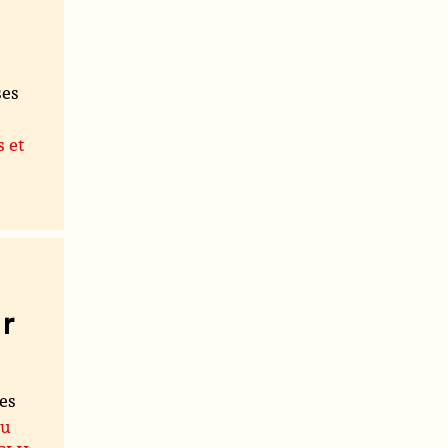
ses
s et
r
les
du