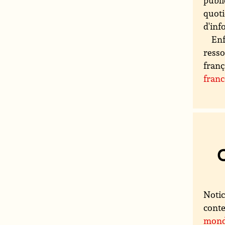
publi
quoti
d'inf
Enf
resso
franç
fran
Notic
conte
mon