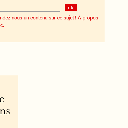
ok
dez-nous un contenu sur ce sujet !
À propos
c.
e
ons