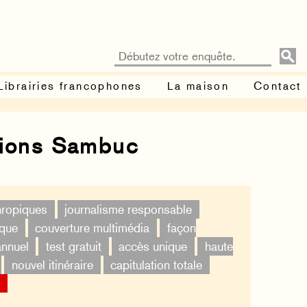
Librairies francophones
La maison
Contact
tions Sambuc
thropiques
journalisme responsable
ique
couverture multimédia
façon
annuel
test gratuit
accès unique
haute
nouvel itinéraire
capitulation totale
×