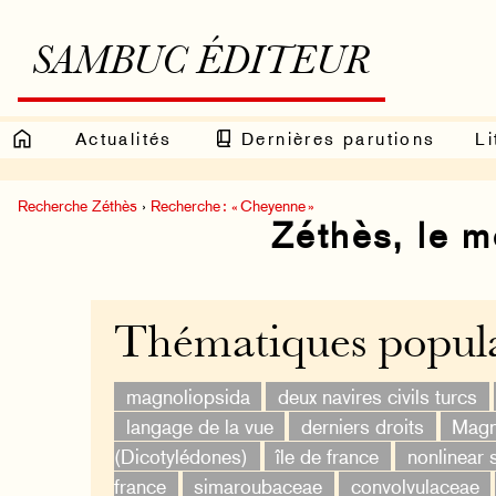
SAMBUC ÉDITEUR
Actualités
Dernières parutions
Li
Recherche Zéthès
›
Recherche : « Cheyenne »
Zéthès, le 
Thématiques popula
magnoliopsida
deux navires civils turcs
langage de la vue
derniers droits
Magn
(Dicotylédones)
île de france
nonlinear 
france
simaroubaceae
convolvulaceae