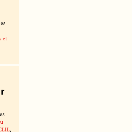
ses
s et
r
les
du
 CLIL
,