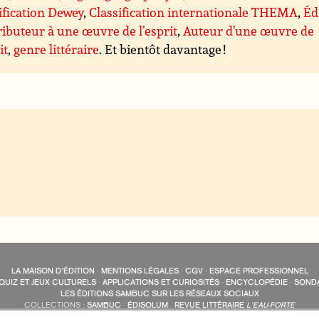
ification Dewey
,
Classification internationale THEMA
,
Éd
ibuteur à une œuvre de l’esprit
,
Auteur d’une œuvre de
it
,
genre littéraire
. Et bientôt davantage !
LA MAISON D’ÉDITION
·
MENTIONS LÉGALES
·
CGV
·
ESPACE PROFESSIONNEL
QUIZ ET JEUX CULTURELS
·
APPLICATIONS ET CURIOSITÉS
·
ENCYCLOPÉDIE
·
SOND
LES ÉDITIONS SAMBUC SUR LES RÉSEAUX SOCIAUX
COLLECTIONS :
SAMBUC
·
ÉDISOLUM
·
REVUE LITTÉRAIRE
L’EAU-FORTE
AUTRES SITES :
COLL. « LES ÉDISOLUM »