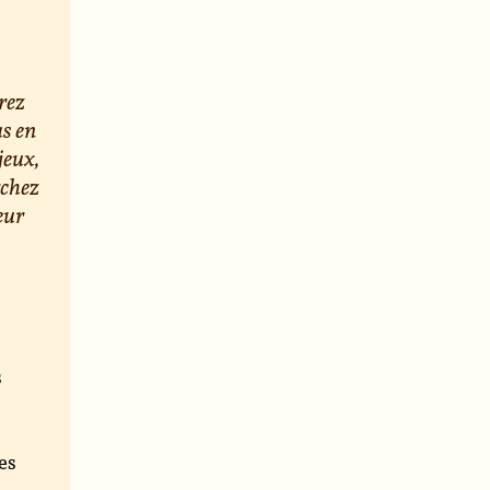
rez
us en
jeux,
rchez
eur
s
e
es