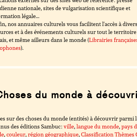
cations externes sur des sites web de référence : presse
dienne nationale, sites de vulgarisation scientifique et
ormation légale...
in, nos annuaires culturels vous facilitent l'accès à diver
urces et à des événements culturels sur tout le territoire
ais, et même ailleurs dans le monde (
Librairies française
cophones
).
Choses du monde à découvri
es sur des choses du monde (entités) à découvrir parmi 
nus des éditions Sambuc :
ville
,
langue du monde
,
pays 
de
,
couleur
,
région géographique
,
Classification Thèmes