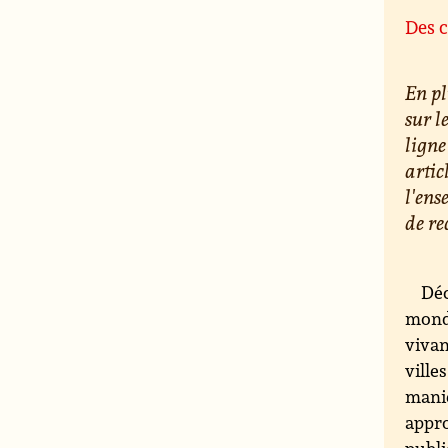
Des c
En pl
sur l
ligne
artic
l'ens
de re
Déc
monde
vivan
ville
maniè
appro