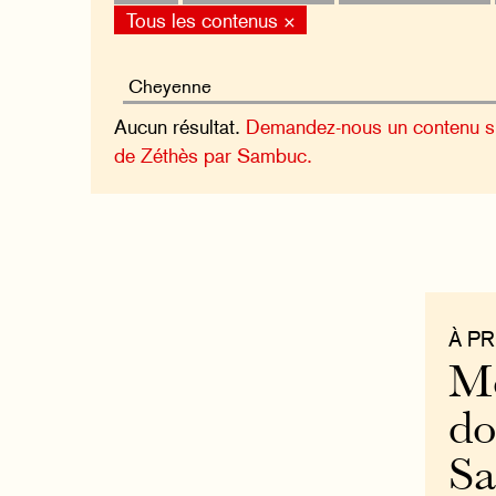
Tous les contenus ×
Aucun résultat.
Demandez-nous un contenu sur
de Zéthès par Sambuc.
À P
Mo
do
S