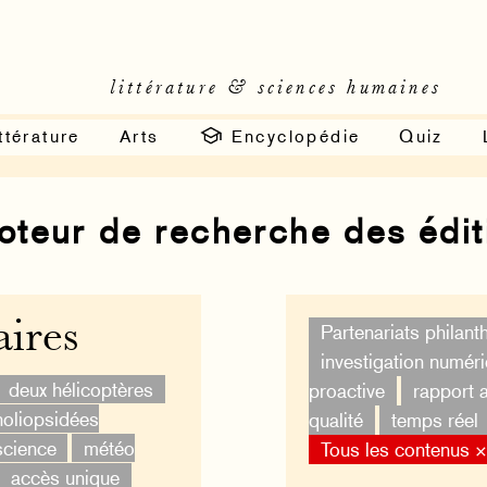
littérature & sciences humaines
ttérature
Arts
Encyclopédie
Quiz
moteur de recherche des édi
ires
Partenariats philan
investigation numér
deux hélicoptères
proactive
rapport 
oliopsidées
qualité
temps réel
science
météo
Tous les contenus 
accès unique