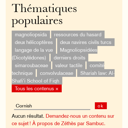
Thématiques
populaires
magnoliopsida
ressources du hasard
deux hélicoptères
deux navires civils turcs
langage de la vue
Magnoliopsidées
(Dicotylédones)
derniers droits
simaroubaceae
valeur tactile
comité
technique
convolvulaceae
Shariah law: Al-
Shafi’i School of Fiqh
Tous les contenus ×
ok
Aucun résultat.
Demandez-nous un contenu sur
ce sujet !
À propos de Zéthès par Sambuc.