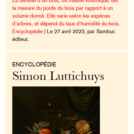
La densité d’un bois, ou masse volumique, est
la mesure du poids du bois par rapport à un
volume donné. Elle varie selon les espèces
d’arbres, et dépend du taux d’humidité du bois.
Encyclopédie
| Le 27 avril 2023, par Sambuc
éditeur.
ENCYCLOPÉDIE
Simon Luttichuys