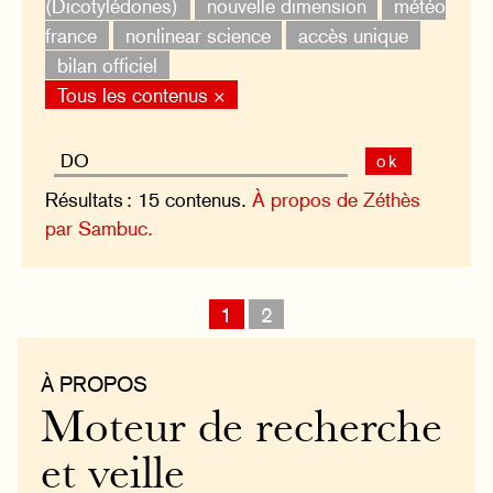
(Dicotylédones)
nouvelle dimension
météo
france
nonlinear science
accès unique
bilan officiel
Tous les contenus ×
ok
Résultats : 15 contenus.
À propos de Zéthès
par Sambuc.
1
2
À PROPOS
Moteur de recherche
et veille