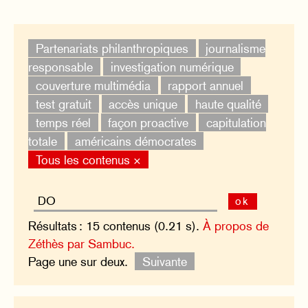
Partenariats philanthropiques
journalisme
responsable
investigation numérique
couverture multimédia
rapport annuel
test gratuit
accès unique
haute qualité
temps réel
façon proactive
capitulation
totale
américains démocrates
Tous les contenus ×
ok
Résultats : 15 contenus (0.21 s).
À propos de
Zéthès par Sambuc.
Page une sur deux.
Suivante