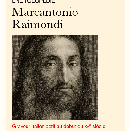
ENCYCLOPÉDIE
Marcantonio
Raimondi
e
Graveur italien actif au début du
xv
siècle,