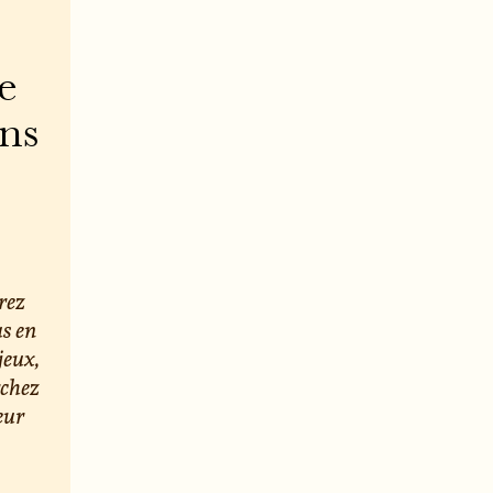
e
ons
rez
us en
jeux,
rchez
eur