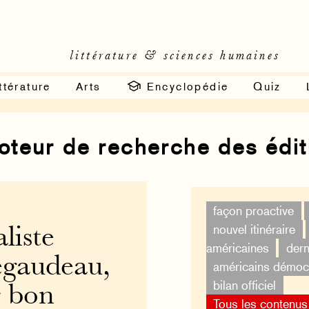
littérature & sciences humaines
ttérature
Arts
Encyclopédie
Quiz
moteur de recherche des édi
façon proactive
nouvel itinéraire
aliste
américaines
dern
Bégaudeau,
américains démoc
bilan officiel
 bon
Tous les contenus