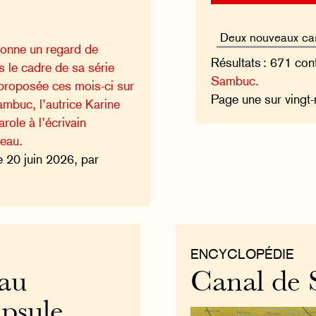
çonne un regard de
Résultats : 671 con
s le cadre de sa série
Sambuc.
, proposée ces mois-ci sur
Page une sur vingt
ambuc, l’autrice Karine
role à l’écrivain
eau.
e 20 juin 2026, par
ENCYCLOPÉDIE
eau
Canal de 
apsule