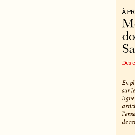
À P
Mo
do
S
Des c
En pl
sur l
ligne
artic
l'ens
de re