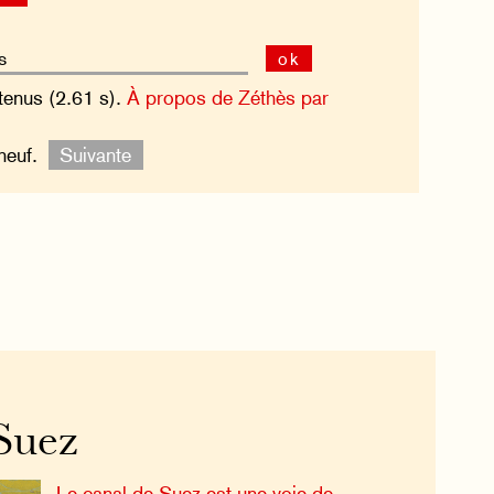
ok
tenus (2.61 s).
À propos de Zéthès par
-neuf.
Suivante
Suez
Le canal de Suez est une voie de