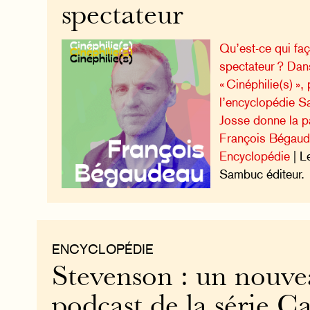
spectateur
Qu’est-ce qui fa
spectateur ? Dan
« Cinéphilie(s) »
l’encyclopédie S
Josse donne la pa
François Bégaud
Encyclopédie
| L
Sambuc éditeur.
ENCYCLOPÉDIE
Stevenson : un nouv
podcast de la série C