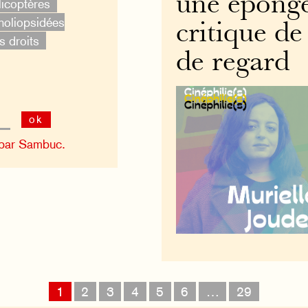
une éponge 
licoptères
oliopsidées
critique de
s droits
de regard
ok
 par Sambuc.
1
2
3
4
5
6
…
29