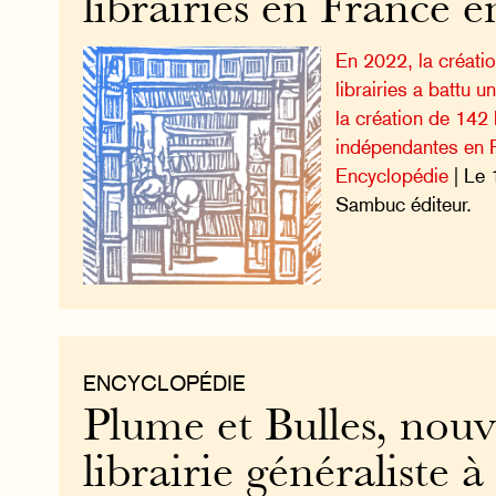
librairies en France 
En 2022, la créati
librairies a battu 
la création de 142 l
indépendantes en F
Encyclopédie
| Le 
Sambuc éditeur.
ENCYCLOPÉDIE
Plume et Bulles, nouv
librairie généraliste 