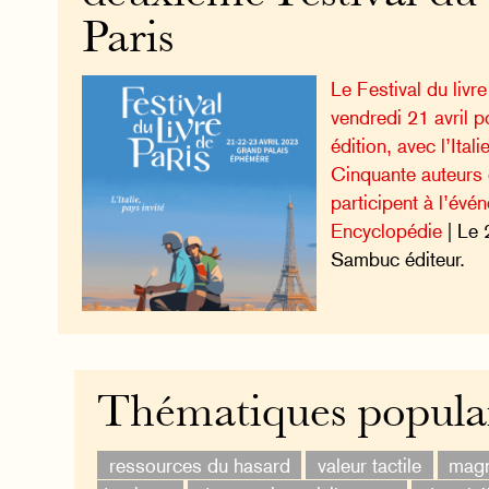
Paris
Le Festival du livr
vendredi 21 avril 
édition, avec l’Ital
Cinquante auteurs 
participent à l’évé
Encyclopédie
| Le 
Sambuc éditeur.
Thématiques popula
ressources du hasard
valeur tactile
magn