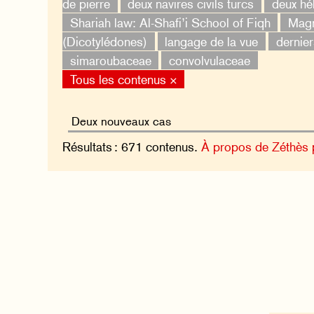
de pierre
deux navires civils turcs
deux hé
Shariah law: Al-Shafi’i School of Fiqh
Magn
(Dicotylédones)
langage de la vue
dernier
simaroubaceae
convolvulaceae
Tous les contenus ×
Résultats : 671 contenus.
À propos de Zéthès