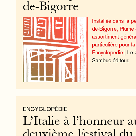
de-Bigorre
Installée dans la pe
de-Bigorre, Plume 
assortiment général
particulière pour l
Encyclopédie
| Le 
Sambuc éditeur.
ENCYCLOPÉDIE
L’Italie à l’honneur a
deuxième Festival du 