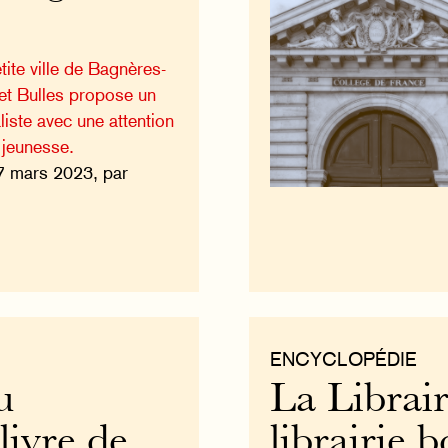
tite ville de Bagnères-
et Bulles propose un
iste avec une attention
a jeunesse.
7 mars 2023, par
ENCYCLOPÉDIE
u
La Librair
livre de
librairie b