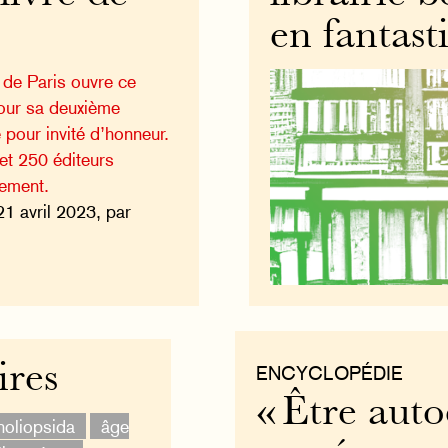
en fantast
e de Paris ouvre ce
pour sa deuxième
ie pour invité d’honneur.
et 250 éditeurs
nement.
21 avril 2023, par
ires
ENCYCLOPÉDIE
« Être auto
oliopsida
âge