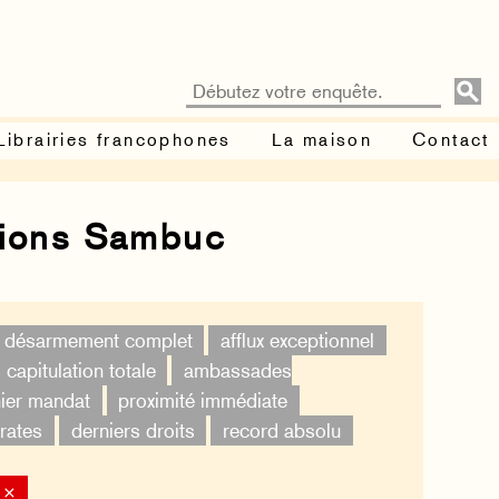
Librairies francophones
La maison
Contact
tions Sambuc
désarmement complet
afflux exceptionnel
capitulation totale
ambassades
ier mandat
proximité immédiate
rates
derniers droits
record absolu
 ×