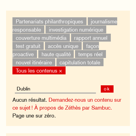
Partenariats philanthropiques
journalisme
responsable
investigation numérique
couverture multimédia
rapport annuel
test gratuit
accès unique
façon
proactive
haute qualité
temps réel
nouvel itinéraire
capitulation totale
Tous les contenus ×
ok
Aucun résultat.
Demandez-nous un contenu sur
ce sujet !
À propos de Zéthès par Sambuc.
Page une sur zéro.