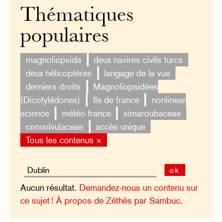
Thématiques
populaires
magnoliopsida
deux navires civils turcs
deux hélicoptères
langage de la vue
derniers droits
Magnoliopsidées
(Dicotylédones)
île de france
nonlinear
science
météo france
simaroubaceae
convolvulaceae
accès unique
Tous les contenus ×
ok
Aucun résultat.
Demandez-nous un contenu sur
ce sujet !
À propos de Zéthès par Sambuc.