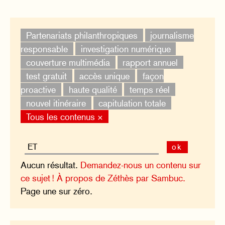
Partenariats philanthropiques
journalisme
responsable
investigation numérique
couverture multimédia
rapport annuel
test gratuit
accès unique
façon
proactive
haute qualité
temps réel
nouvel itinéraire
capitulation totale
Tous les contenus ×
ok
Aucun résultat.
Demandez-nous un contenu sur
ce sujet !
À propos de Zéthès par Sambuc.
Page une sur zéro.