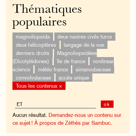
Thématiques
populaires
magnoliopsida
deux navires civils turcs
deux hélicoptères
langage de la vue
derniers droits
Magnoliopsidées
(Dicotylédones)
île de france
nonlinear
science
météo france
simaroubaceae
convolvulaceae
accès unique
Tous les contenus ×
ok
Aucun résultat.
Demandez-nous un contenu sur
ce sujet !
À propos de Zéthès par Sambuc.