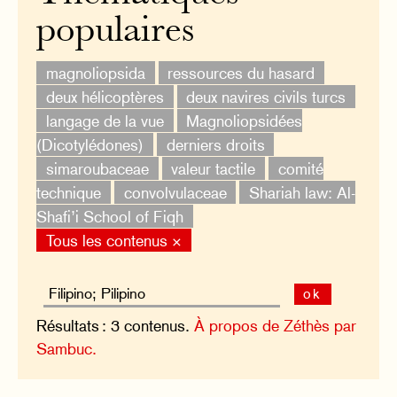
populaires
magnoliopsida
ressources du hasard
deux hélicoptères
deux navires civils turcs
langage de la vue
Magnoliopsidées
(Dicotylédones)
derniers droits
simaroubaceae
valeur tactile
comité
technique
convolvulaceae
Shariah law: Al-
Shafi’i School of Fiqh
Tous les contenus ×
ok
Résultats : 3 contenus.
À propos de Zéthès par
Sambuc.