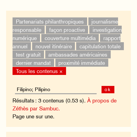
Partenariats philanthropiques
journalisme
responsable
façon proactive
investigation
numérique
couverture multimédia
rapport
annuel
nouvel itinéraire
capitulation totale
test gratuit
ambassades américaines
dernier mandat
proximité immédiate
Tous les contenus ×
ok
Résultats : 3 contenus (0.53 s).
À propos de
Zéthès par Sambuc.
Page une sur une.