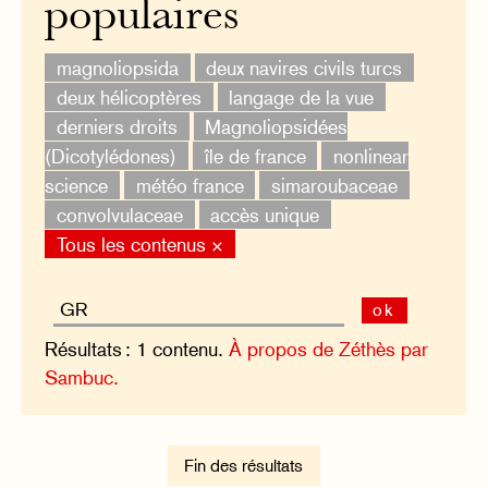
populaires
magnoliopsida
deux navires civils turcs
deux hélicoptères
langage de la vue
derniers droits
Magnoliopsidées
(Dicotylédones)
île de france
nonlinear
science
météo france
simaroubaceae
convolvulaceae
accès unique
Tous les contenus ×
ok
Résultats : 1 contenu.
À propos de Zéthès par
Sambuc.
Fin des résultats