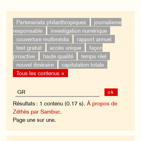
Partenariats philanthropiques
journalisme
responsable
investigation numérique
couverture multimédia
rapport annuel
test gratuit
accès unique
façon
proactive
haute qualité
temps réel
nouvel itinéraire
capitulation totale
Tous les contenus ×
ok
Résultats : 1 contenu (0.17 s).
À propos de
Zéthès par Sambuc.
Page une sur une.