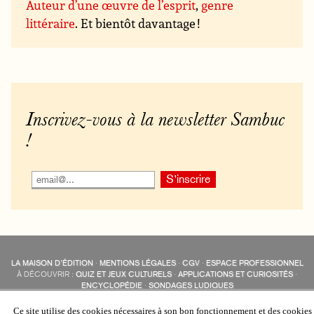
Auteur d’une œuvre de l’esprit
,
genre
littéraire
. Et bientôt davantage !
Inscrivez-vous à la newsletter Sambuc
!
LA MAISON D’ÉDITION
·
MENTIONS LÉGALES
·
CGV
·
ESPACE PROFESSIONNEL
À DÉCOUVRIR :
QUIZ ET JEUX CULTURELS
·
APPLICATIONS ET CURIOSITÉS
·
ENCYCLOPÉDIE
·
SONDAGES LUDIQUES
LES ÉDITIONS SAMBUC SUR LES RÉSEAUX SOCIAUX
COLLECTIONS :
SAMBUC
·
ÉDISOLUM
·
REVUE LITTÉRAIRE
L’EAU-FORTE
Ce site utilise des cookies nécessaires à son bon fonctionnement et des cookies