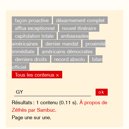
façon proactive
désarmement complet
afflux exceptionnel
nouvel itinéraire
capitulation totale
ambassades
américaines
dernier mandat
proximité
immédiate
américains démocrates
derniers droits
record absolu
bilan
officiel
Tous les contenus ×
ok
Résultats : 1 contenu (0.11 s).
À propos de
Zéthès par Sambuc.
Page une sur une.