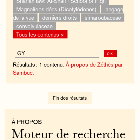
Shariah law: Al-Shafi’i School of Fiqh
Magnoliopsidées (Dicotylédones)
langage
de la vue
derniers droits
simaroubaceae
convolvulaceae
Tous les contenus ×
ok
Résultats : 1 contenu.
À propos de Zéthès par
Sambuc.
Fin des résultats
À PROPOS
Moteur de recherche