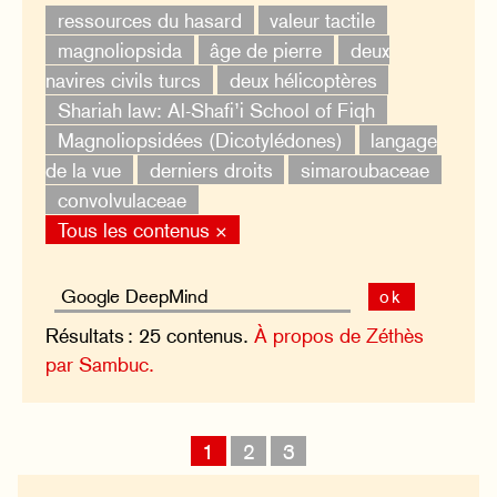
ressources du hasard
valeur tactile
magnoliopsida
âge de pierre
deux
navires civils turcs
deux hélicoptères
Shariah law: Al-Shafi’i School of Fiqh
Magnoliopsidées (Dicotylédones)
langage
de la vue
derniers droits
simaroubaceae
convolvulaceae
Tous les contenus ×
ok
Résultats : 25 contenus.
À propos de Zéthès
par Sambuc.
1
2
3