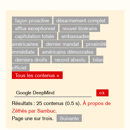
façon proactive
désarmement complet
afflux exceptionnel
nouvel itinéraire
capitulation totale
ambassades
américaines
dernier mandat
proximité
immédiate
américains démocrates
derniers droits
record absolu
bilan
officiel
Tous les contenus ×
ok
Résultats : 25 contenus (0.5 s).
À propos de
Zéthès par Sambuc.
Page une sur trois.
Suivante