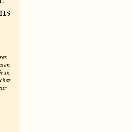
e
ons
rez
us en
jeux,
rchez
eur
s