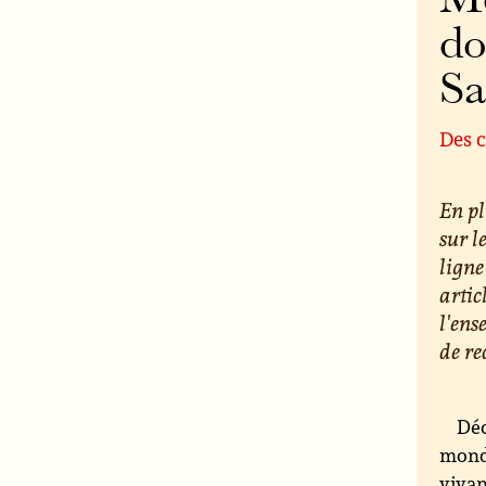
Mo
do
S
Des c
En pl
sur l
ligne
artic
l'ens
de re
Déc
monde
vivan