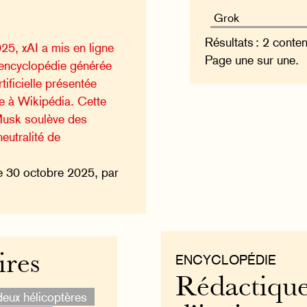
Résultats : 2 conte
25, xAI a mis en ligne
Page une sur une.
 encyclopédie générée
rtificielle présentée
e à Wikipédia. Cette
 Musk soulève des
neutralité de
e 30 octobre 2025, par
ires
ENCYCLOPÉDIE
Rédactique
deux hélicoptères