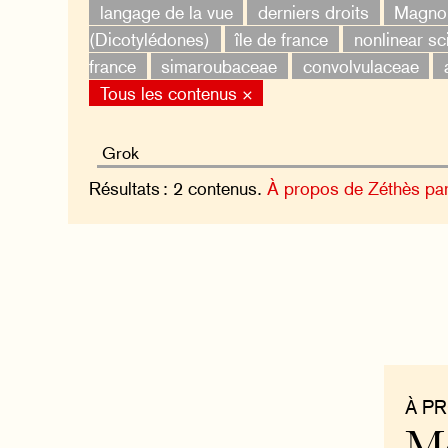
langage de la vue
derniers droits
Magnol
(Dicotylédones)
île de france
nonlinear sc
france
simaroubaceae
convolvulaceae
Tous les contenus ×
Résultats : 2 contenus.
À propos de Zéthès pa
À P