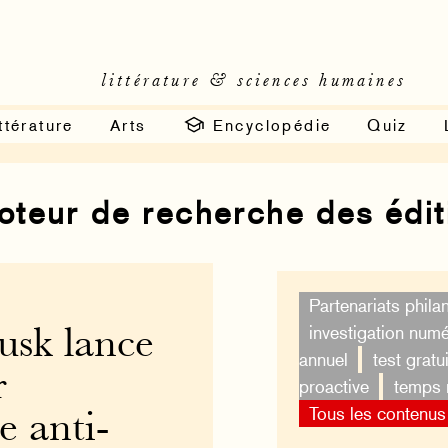
littérature & sciences humaines
ttérature
Arts
Encyclopédie
Quiz
moteur de recherche des édi
Partenariats phila
investigation num
usk lance
annuel
test gratui
r
proactive
temps 
Tous les contenus
le anti-