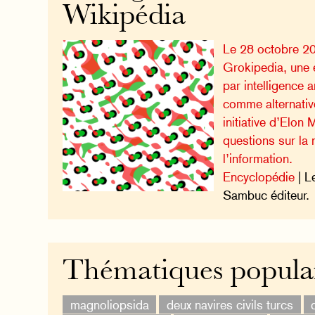
Wikipédia
Le 28 octobre 20
Grokipedia, une
par intelligence a
comme alternativ
initiative d’Elon
questions sur la 
l’information.
Encyclopédie
| L
Sambuc éditeur.
Thématiques popula
magnoliopsida
deux navires civils turcs