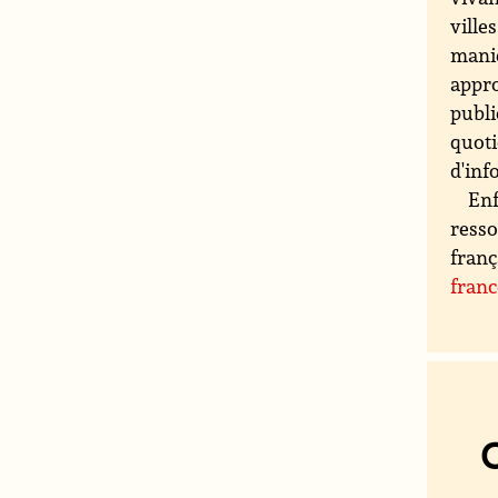
ville
maniè
appro
publi
quoti
d'inf
Enf
resso
franç
fran