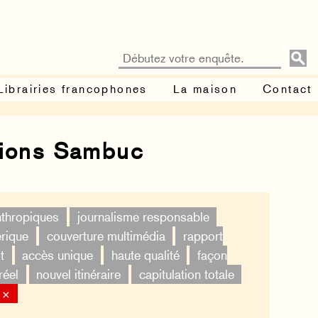
Librairies francophones
La maison
Contact
tions Sambuc
nthropiques
journalisme responsable
érique
couverture multimédia
rapport
t
accès unique
haute qualité
façon
réel
nouvel itinéraire
capitulation totale
 ×