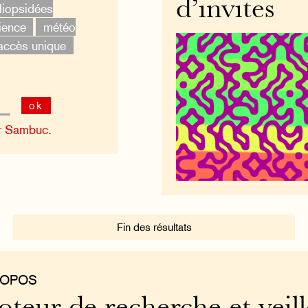
d’invites
iopsidées
ience
météo
accès unique
ok
r Sambuc.
Fin des résultats
ROPOS