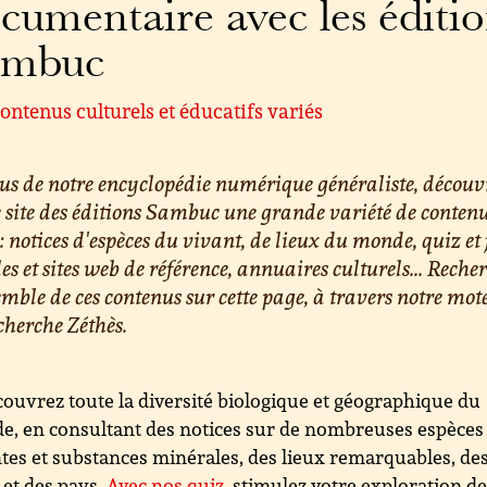
cumentaire avec les éditi
ambuc
ontenus culturels et éducatifs variés
us de notre encyclopédie numérique généraliste, découv
e site des éditions Sambuc une grande variété de conten
 : notices d'espèces du vivant, de lieux du monde, quiz et 
les et sites web de référence, annuaires culturels... Reche
emble de ces contenus sur cette page, à travers notre mot
cherche Zéthès.
ouvrez toute la diversité biologique et géographique du
, en consultant des notices sur de nombreuses espèces
tes et substances minérales, des lieux remarquables, de
s et des pays.
Avec nos quiz
, stimulez votre exploration d