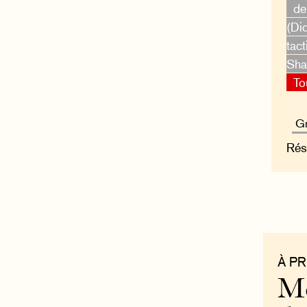
de
(Di
tact
Shaf
To
Rés
À P
Mo