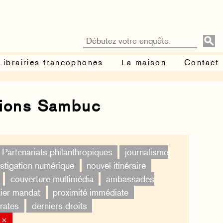
Librairies francophones
La maison
Contact
tions Sambuc
Partenariats philanthropiques
journalisme
estigation numérique
nouvel itinéraire
couverture multimédia
ambassades
ier mandat
proximité immédiate
rates
derniers droits
 ×