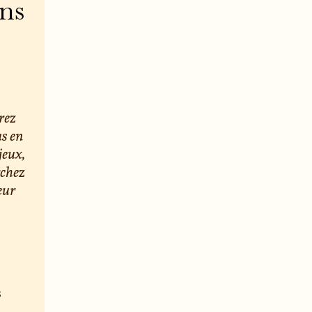
ons
rez
us en
jeux,
rchez
eur
s
e