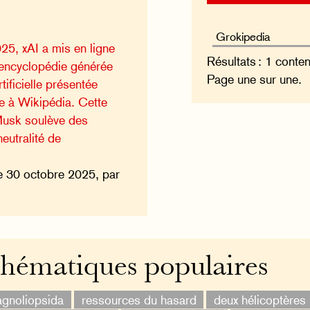
25, xAI a mis en ligne
Résultats : 1 conte
 encyclopédie générée
Page une sur une.
rtificielle présentée
e à Wikipédia. Cette
 Musk soulève des
neutralité de
e 30 octobre 2025, par
hématiques populaires
gnoliopsida
ressources du hasard
deux hélicoptères