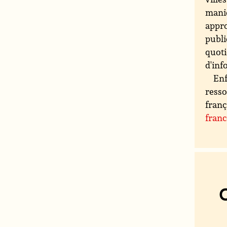
maniè
appro
publi
quoti
d'inf
Enf
resso
franç
fran