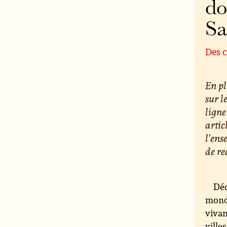
do
S
Des c
En pl
sur l
ligne
artic
l'ens
de re
Déc
monde
vivan
ville