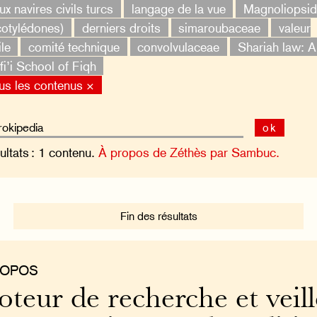
ux navires civils turcs
langage de la vue
Magnoliopsi
cotylédones)
derniers droits
simaroubaceae
valeur
ile
comité technique
convolvulaceae
Shariah law: A
i’i School of Fiqh
us les contenus ×
ok
ultats : 1 contenu.
À propos de Zéthès par Sambuc.
Fin des résultats
ROPOS
teur de recherche et veill