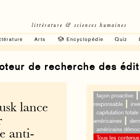
littérature & sciences humaines
ttérature
Arts
Encyclopédie
Quiz
moteur de recherche des édi
façon proactive
responsable
inv
usk lance
capitulation totale
r
américaines
dern
américains démoc
le anti-
Tous les contenus