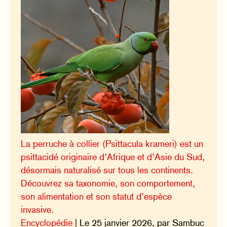
La perruche à collier (Psittacula krameri) est un
psittacidé originaire d’Afrique et d’Asie du Sud,
désormais naturalisé sur tous les continents.
Découvrez sa taxonomie, son comportement,
son alimentation et son statut d’espèce
invasive.
Encyclopédie
| Le 25 janvier 2026, par Sambuc