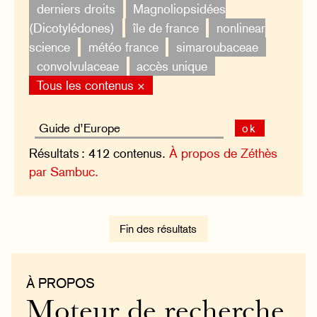
derniers droits
Magnoliopsidées
(Dicotylédones)
île de france
nonlinear
science
météo france
simaroubaceae
convolvulaceae
accès unique
Tous les contenus ×
ok
Résultats : 412 contenus.
À propos de Zéthès
par Sambuc.
Fin des résultats
À PROPOS
Moteur de recherche