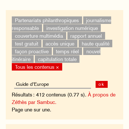
Partenariats philanthropiques
journalisme
responsable
investigation numérique
couverture multimédia
rapport annuel
test gratuit
accès unique
haute qualité
façon proactive
temps réel
nouvel
itinéraire
capitulation totale
Tous les contenus ×
ok
Résultats : 412 contenus (0.77 s).
À propos de
Zéthès par Sambuc.
Page une sur une.