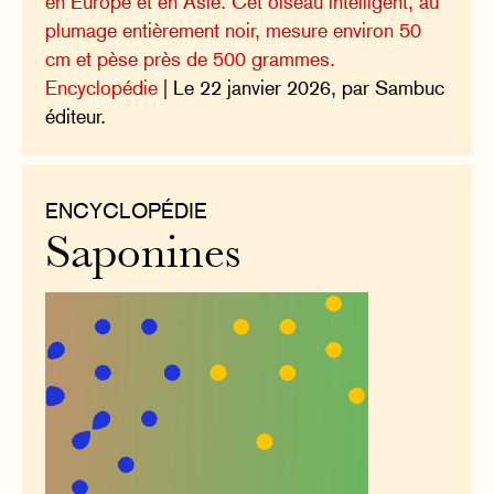
en Europe et en Asie. Cet oiseau intelligent, au
plumage entièrement noir, mesure environ 50
cm et pèse près de 500 grammes.
Encyclopédie
| Le 22 janvier 2026, par Sambuc
éditeur.
ENCYCLOPÉDIE
Saponines