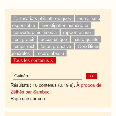
Partenariats philanthropiques
journalisme
responsable
investigation numérique
couverture multimédia
rapport annuel
test gratuit
accès unique
haute qualité
temps réel
façon proactive
Conditions
générales
record absolu
Tous les contenus ×
ok
Résultats : 10 contenus (0.19 s).
À propos de
Zéthès par Sambuc.
Page une sur une.