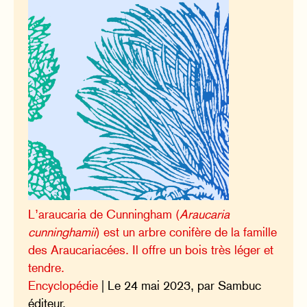
L’araucaria de Cunningham (
Araucaria
cunninghamii
) est un arbre conifère de la famille
des Araucariacées. Il offre un bois très léger et
tendre.
Encyclopédie
| Le 24 mai 2023, par Sambuc
éditeur.