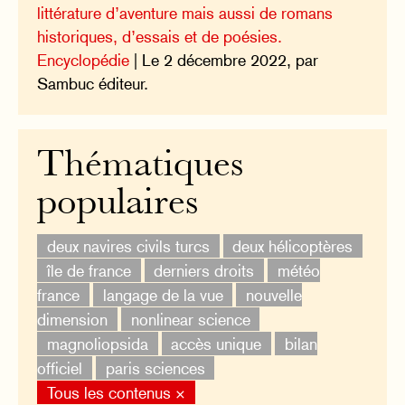
littérature d’aventure mais aussi de romans
historiques, d’essais et de poésies.
Encyclopédie
| Le 2 décembre 2022, par
Sambuc éditeur.
Thématiques
populaires
deux navires civils turcs
deux hélicoptères
île de france
derniers droits
météo
france
langage de la vue
nouvelle
dimension
nonlinear science
magnoliopsida
accès unique
bilan
officiel
paris sciences
Tous les contenus ×