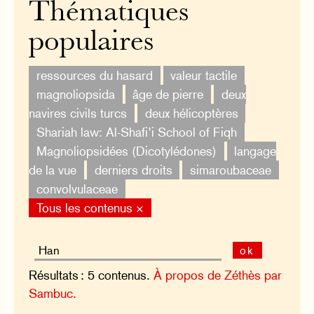
Thématiques
populaires
ressources du hasard
valeur tactile
magnoliopsida
âge de pierre
deux
navires civils turcs
deux hélicoptères
Shariah law: Al-Shafi’i School of Fiqh
Magnoliopsidées (Dicotylédones)
langage
de la vue
derniers droits
simaroubaceae
convolvulaceae
Tous les contenus ×
ok
Résultats : 5 contenus.
À propos de Zéthès par
Sambuc.