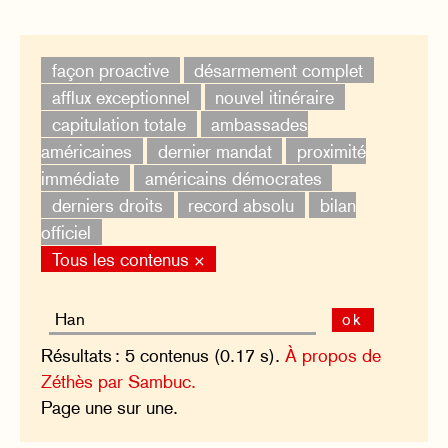
façon proactive
désarmement complet
afflux exceptionnel
nouvel itinéraire
capitulation totale
ambassades
américaines
dernier mandat
proximité
immédiate
américains démocrates
derniers droits
record absolu
bilan
officiel
Tous les contenus ×
ok
Résultats : 5 contenus (0.17 s).
À propos de
Zéthès par Sambuc.
Page une sur une.