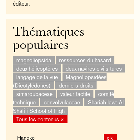
éditeur.
Thématiques
populaires
magnoliopsida
ressources du hasard
deux hélicoptères
deux navires civils turcs
langage de la vue
Magnoliopsidées
(Dicotylédones)
derniers droits
simaroubaceae
valeur tactile
comité
technique
convolvulaceae
Shariah law: Al-
Shafi’i School of Fiqh
Tous les contenus ×
ok