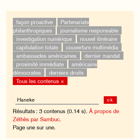
façon proactive
Partenariats
philanthropiques
journalisme responsable
investigation numérique
nouvel itinéraire
capitulation totale
couverture multimédia
ambassades américaines
dernier mandat
proximité immédiate
américains
démocrates
derniers droits
Tous les contenus ×
ok
Résultats : 3 contenus (0.14 s).
À propos de
Zéthès par Sambuc.
Page une sur une.