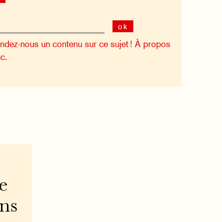
ok
dez-nous un contenu sur ce sujet !
À propos
c.
e
ons