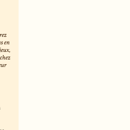
rez
us en
jeux,
rchez
eur
s
e