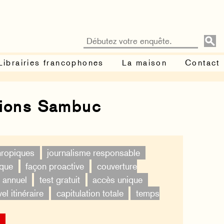
Librairies francophones
La maison
Contact
tions Sambuc
thropiques
journalisme responsable
ique
façon proactive
couverture
 annuel
test gratuit
accès unique
el itinéraire
capitulation totale
temps
×