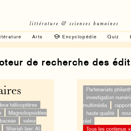
littérature & sciences humaines
ttérature
Arts
Encyclopédie
Quiz
moteur de recherche des édi
ires
Partenariats philan
investigation numér
deux hélicoptères
multimédia
rapport
e
Magnoliopsidées
haute qualité
nouv
ubaceae
valeur
réel
Shariah law: Al-
Tous les contenus 