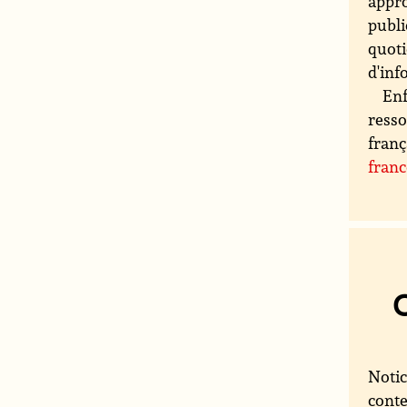
appro
publi
quoti
d'inf
Enf
resso
franç
fran
Notic
conte