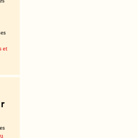
es
ses
s et
r
les
du