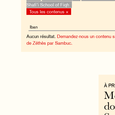
Shafi’i School of Fiqh
Tous les contenus ×
Aucun résultat.
Demandez-nous un contenu sur
de Zéthès par Sambuc.
À P
Mo
do