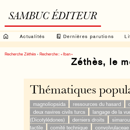
SAMBUC ÉDITEUR
Actualités
Dernières parutions
Li
Recherche Zéthès
›
Recherche : « Iban »
Zéthès, le 
Thématiques popula
magnoliopsida
ressources du hasard
deux navires civils turcs
langage de la vu
(Dicotylédones)
derniers droits
simaro
tactile
comité technique
convolvulaceae