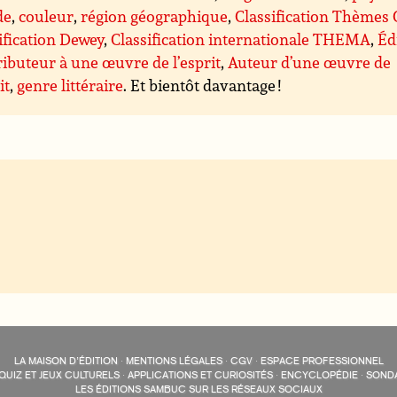
de
,
couleur
,
région géographique
,
Classification Thèmes
ification Dewey
,
Classification internationale THEMA
,
Éd
ibuteur à une œuvre de l’esprit
,
Auteur d’une œuvre de
it
,
genre littéraire
. Et bientôt davantage !
LA MAISON D’ÉDITION
·
MENTIONS LÉGALES
·
CGV
·
ESPACE PROFESSIONNEL
QUIZ ET JEUX CULTURELS
·
APPLICATIONS ET CURIOSITÉS
·
ENCYCLOPÉDIE
·
SOND
LES ÉDITIONS SAMBUC SUR LES RÉSEAUX SOCIAUX