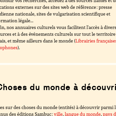
fondir vos recherches, accédez à des sources fiables et d
cations externes sur des sites web de référence : presse
dienne nationale, sites de vulgarisation scientifique et
ormation légale...
in, nos annuaires culturels vous facilitent l'accès à diver
urces et à des événements culturels sur tout le territoire
ais, et même ailleurs dans le monde (
Librairies française
cophones
).
Choses du monde à découvri
es sur des choses du monde (entités) à découvrir parmi 
nus des éditions Sambuc :
ville
,
langue du monde
,
pays 