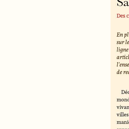
S
Des c
En pl
sur l
ligne
artic
l'ens
de re
Déc
monde
vivan
ville
maniè