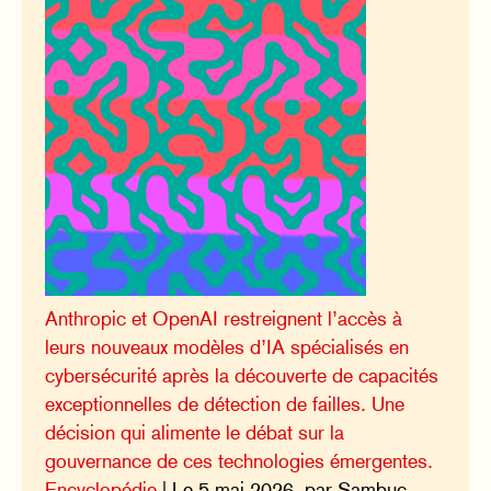
Anthropic et OpenAI restreignent l’accès à
leurs nouveaux modèles d’IA spécialisés en
cybersécurité après la découverte de capacités
exceptionnelles de détection de failles. Une
décision qui alimente le débat sur la
gouvernance de ces technologies émergentes.
Encyclopédie
| Le 5 mai 2026, par Sambuc