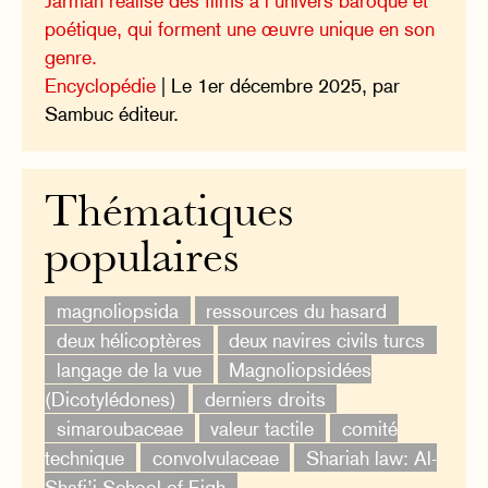
Jarman réalise des films à l’univers baroque et
poétique, qui forment une œuvre unique en son
genre.
Encyclopédie
| Le 1er décembre 2025, par
Sambuc éditeur.
Thématiques
populaires
magnoliopsida
ressources du hasard
deux hélicoptères
deux navires civils turcs
langage de la vue
Magnoliopsidées
(Dicotylédones)
derniers droits
simaroubaceae
valeur tactile
comité
technique
convolvulaceae
Shariah law: Al-
Shafi’i School of Fiqh