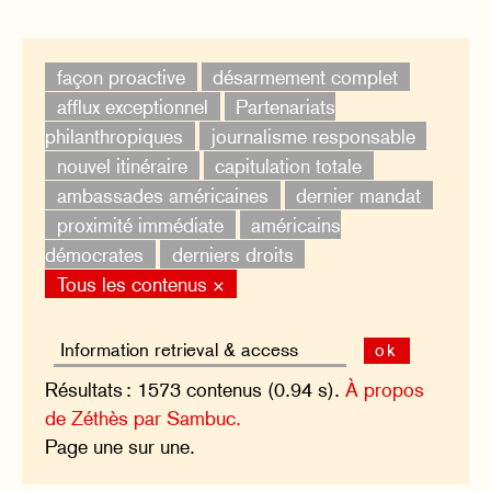
façon proactive
désarmement complet
afflux exceptionnel
Partenariats
philanthropiques
journalisme responsable
nouvel itinéraire
capitulation totale
ambassades américaines
dernier mandat
proximité immédiate
américains
démocrates
derniers droits
Tous les contenus ×
ok
Résultats : 1573 contenus (0.94 s).
À propos
de Zéthès par Sambuc.
Page une sur une.