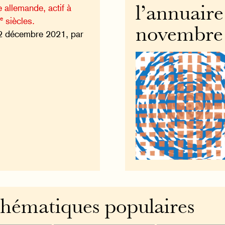
 allemande, actif à
l’annuair
e
i
siècles.
novembre
2 décembre 2021, par
hématiques populaires