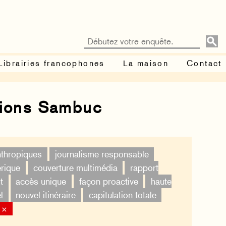
Librairies francophones
La maison
Contact
tions Sambuc
nthropiques
journalisme responsable
érique
couverture multimédia
rapport
t
accès unique
façon proactive
haute
l
nouvel itinéraire
capitulation totale
 ×