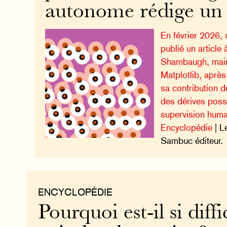
autonome rédige un
En février 2026,
publié un article
Shambaugh, main
Matplotlib, après
sa contribution d
des dérives poss
supervision huma
Encyclopédie
| L
Sambuc éditeur.
ENCYCLOPÉDIE
Pourquoi est-il si diffi