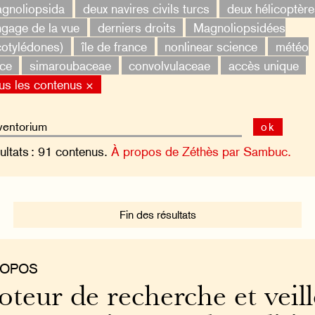
gnoliopsida
deux navires civils turcs
deux hélicoptèr
ngage de la vue
derniers droits
Magnoliopsidées
cotylédones)
île de france
nonlinear science
météo
nce
simaroubaceae
convolvulaceae
accès unique
us les contenus ×
ok
ultats : 91 contenus.
À propos de Zéthès par Sambuc.
Fin des résultats
ROPOS
teur de recherche et veill