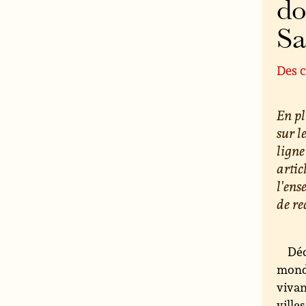
do
S
Des c
En pl
sur l
ligne
artic
l'ens
de re
Déc
monde
vivan
ville