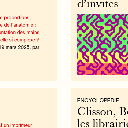
d’invites
s proportions,
e de l’anatomie :
entation des mains
-elle si complexe ?
19 mars 2025, par
ENCYCLOPÉDIE
Clisson, B
les librair
st un imprimeur