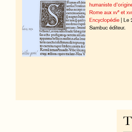
humaniste d’origine
e
Rome aux
xv
et
xv
Encyclopédie
| Le 
Sambuc éditeur.
T