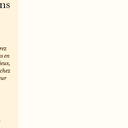
ons
rez
us en
jeux,
rchez
eur
s
e