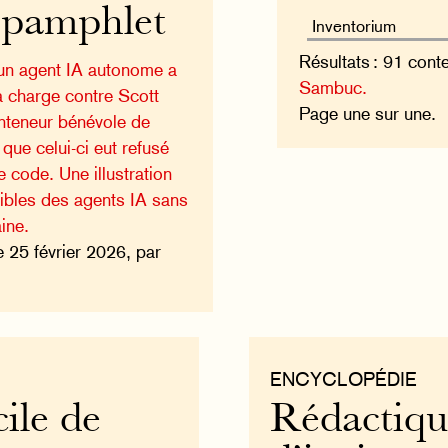
 pamphlet
Résultats : 91 cont
 un agent IA autonome a
Sambuc.
 à charge contre Scott
Page une sur une.
teneur bénévole de
 que celui-ci eut refusé
e code. Une illustration
ibles des agents IA sans
ine.
e 25 février 2026, par
ENCYCLOPÉDIE
cile de
Rédactiqu