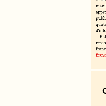
maniè
appro
publi
quoti
d'inf
Enf
resso
franç
fran