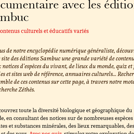
cumentaire avec les éditi
ambuc
ontenus culturels et éducatifs variés
us de notre encyclopédie numérique généraliste, découv
e site des éditions Sambuc une grande variété de conten
 : notices d'espèces du vivant, de lieux du monde, quiz et 
les et sites web de référence, annuaires culturels... Reche
emble de ces contenus sur cette page, à travers notre mot
cherche Zéthès.
ouvrez toute la diversité biologique et géographique du
, en consultant des notices sur de nombreuses espèces
tes et substances minérales, des lieux remarquables, de
s et des pays.
Avec nos quiz
, stimulez votre exploration d