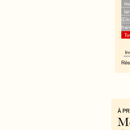
ma
la
(Di
fra
To
Rés
À P
Mo