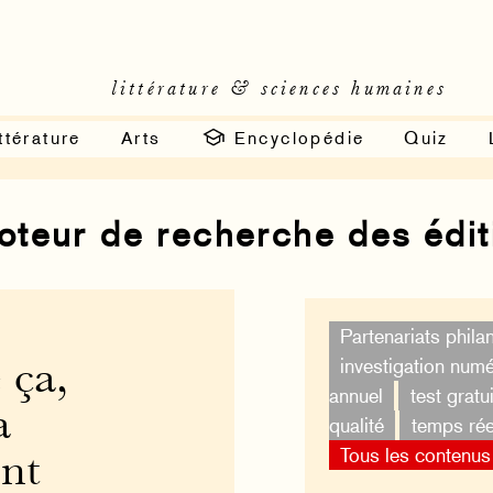
littérature & sciences humaines
ttérature
Arts
Encyclopédie
Quiz
moteur de recherche des édi
Partenariats phila
investigation num
 ça,
annuel
test gratui
a
qualité
temps rée
Tous les contenus
nt