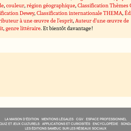
de
,
couleur
,
région géographique
,
Classification Thèmes
ification Dewey
,
Classification internationale THEMA
,
Éd
ibuteur à une œuvre de l’esprit
,
Auteur d’une œuvre de
it
,
genre littéraire
. Et bientôt davantage !
LA MAISON D’ÉDITION
·
MENTIONS LÉGALES
·
CGV
·
ESPACE PROFESSIONNEL
QUIZ ET JEUX CULTURELS
·
APPLICATIONS ET CURIOSITÉS
·
ENCYCLOPÉDIE
·
SOND
LES ÉDITIONS SAMBUC SUR LES RÉSEAUX SOCIAUX