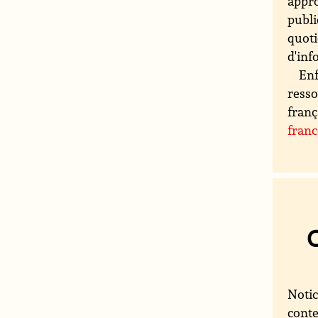
appro
publi
quoti
d'inf
Enf
resso
franç
fran
Notic
conte