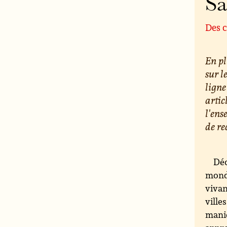
S
Des c
En pl
sur l
ligne
artic
l'ens
de re
Déc
monde
vivan
ville
maniè