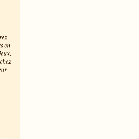
rez
us en
jeux,
rchez
eur
s
e