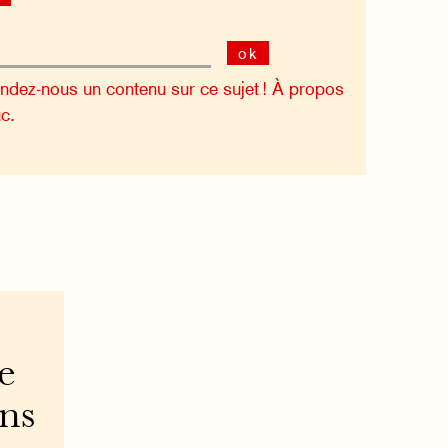
ok
dez-nous un contenu sur ce sujet !
À propos
c.
e
ons