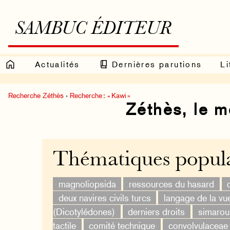
SAMBUC ÉDITEUR
Actualités
Dernières parutions
Li
Recherche Zéthès
›
Recherche : « Kawi »
Zéthès, le 
Thématiques popula
magnoliopsida
ressources du hasard
deux navires civils turcs
langage de la vu
(Dicotylédones)
derniers droits
simaro
tactile
comité technique
convolvulaceae