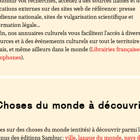
fondir vos recherches, accédez à des sources fiables et d
cations externes sur des sites web de référence : presse
dienne nationale, sites de vulgarisation scientifique et
ormation légale...
in, nos annuaires culturels vous facilitent l'accès à diver
urces et à des événements culturels sur tout le territoire
ais, et même ailleurs dans le monde (
Librairies française
cophones
).
Choses du monde à découvri
es sur des choses du monde (entités) à découvrir parmi 
nus des éditions Sambuc :
ville
,
langue du monde
,
pays 