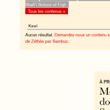
Shafi’i School of Fiqh
Tous les contenus ×
Aucun résultat.
Demandez-nous un contenu sur
de Zéthès par Sambuc.
À P
Mo
do