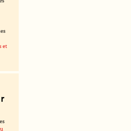
es
ses
s et
r
les
du