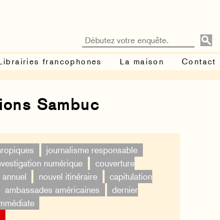
Librairies francophones
La maison
Contact
tions Sambuc
thropiques
journalisme responsable
nvestigation numérique
couverture
 annuel
nouvel itinéraire
capitulation
ambassades américaines
dernier
immédiate
×