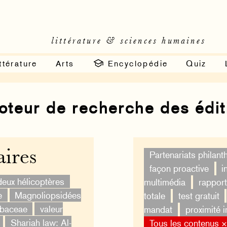
littérature & sciences humaines
ttérature
Arts
Encyclopédie
Quiz
moteur de recherche des édi
ires
Partenariats philan
façon proactive
i
deux hélicoptères
multimédia
rapport
e
Magnoliopsidées
totale
test gratuit
ubaceae
valeur
mandat
proximité 
Shariah law: Al-
Tous les contenus 