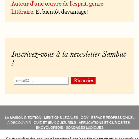
Auteur d’une œuvre de l’esprit
,
genre
littéraire
. Et bientôt davantage !
Inscrivez-vous à la newsletter Sambuc
!
LA MAISON D’ÉDITION
·
MENTIONS LÉGALES
·
CGV
·
ESPACE PROFESSIONNEL
À DÉCOUVRIR :
QUIZ ET JEUX CULTURELS
·
APPLICATIONS ET CURIOSITÉS
·
ENCYCLOPÉDIE
·
SONDAGES LUDIQUES
LES ÉDITIONS SAMBUC SUR LES RÉSEAUX SOCIAUX
COLLECTIONS :
SAMBUC
·
ÉDISOLUM
·
REVUE LITTÉRAIRE
L’EAU-FORTE
Ce site utilise des cookies nécessaires à son bon fonctionnement et des cookies