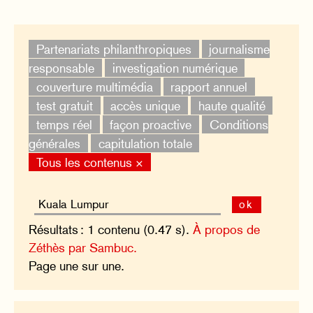
Partenariats philanthropiques
journalisme
responsable
investigation numérique
couverture multimédia
rapport annuel
test gratuit
accès unique
haute qualité
temps réel
façon proactive
Conditions
générales
capitulation totale
Tous les contenus ×
ok
Résultats : 1 contenu (0.47 s).
À propos de
Zéthès par Sambuc.
Page une sur une.