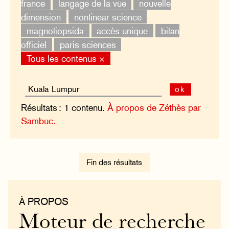
france
langage de la vue
nouvelle
dimension
nonlinear science
magnoliopsida
accès unique
bilan
officiel
paris sciences
Tous les contenus ×
ok
Résultats : 1 contenu.
À propos de Zéthès par
Sambuc.
Fin des résultats
À PROPOS
Moteur de recherche