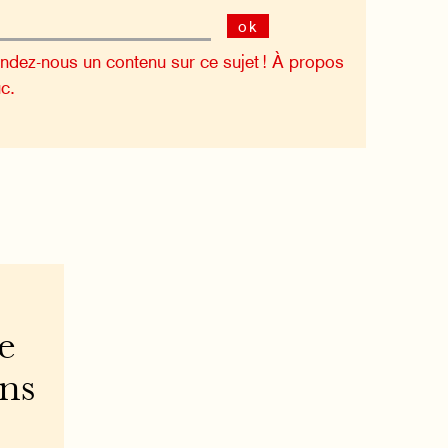
ok
dez-nous un contenu sur ce sujet !
À propos
c.
e
ons