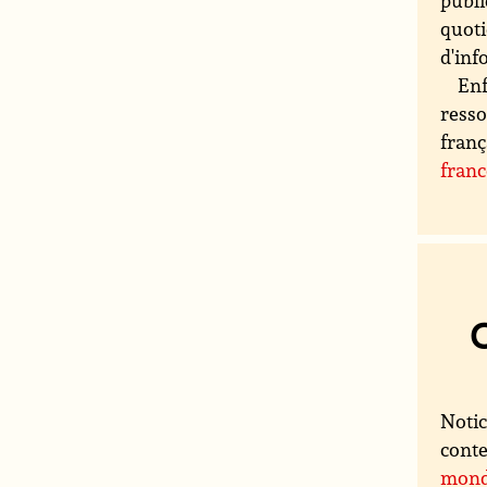
publi
quoti
d'inf
Enf
resso
franç
fran
Notic
conte
mon