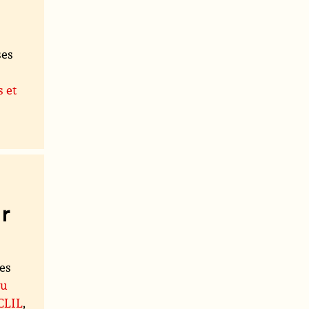
ses
s et
r
les
du
 CLIL
,