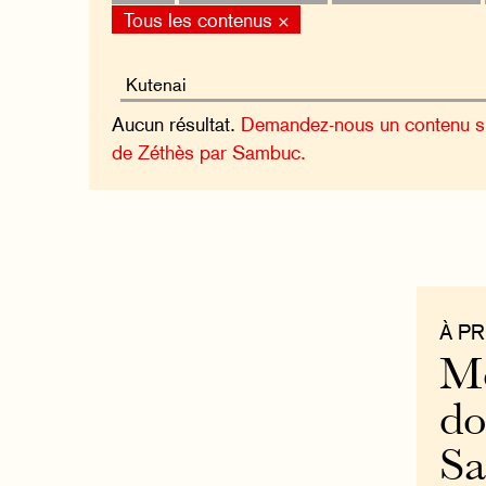
Tous les contenus ×
Aucun résultat.
Demandez-nous un contenu sur
de Zéthès par Sambuc.
À P
Mo
do
S