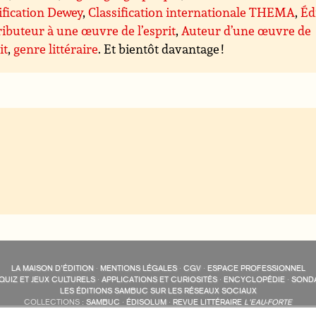
ification Dewey
,
Classification internationale THEMA
,
Éd
ibuteur à une œuvre de l’esprit
,
Auteur d’une œuvre de
it
,
genre littéraire
. Et bientôt davantage !
LA MAISON D’ÉDITION
·
MENTIONS LÉGALES
·
CGV
·
ESPACE PROFESSIONNEL
QUIZ ET JEUX CULTURELS
·
APPLICATIONS ET CURIOSITÉS
·
ENCYCLOPÉDIE
·
SOND
LES ÉDITIONS SAMBUC SUR LES RÉSEAUX SOCIAUX
COLLECTIONS :
SAMBUC
·
ÉDISOLUM
·
REVUE LITTÉRAIRE
L’EAU-FORTE
AUTRES SITES :
COLL. « LES ÉDISOLUM »