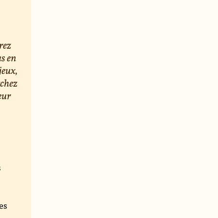
rez
us en
jeux,
rchez
eur
s
e
es