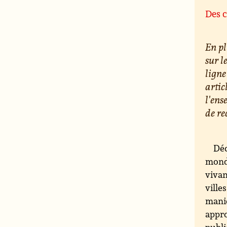
Des c
En pl
sur l
ligne
artic
l'ens
de re
Déc
monde
vivan
ville
maniè
appro