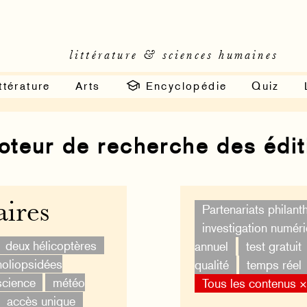
littérature & sciences humaines
ttérature
Arts
Encyclopédie
Quiz
moteur de recherche des édi
ires
Partenariats philan
investigation numér
deux hélicoptères
annuel
test gratuit
oliopsidées
qualité
temps réel
science
météo
Tous les contenus 
accès unique