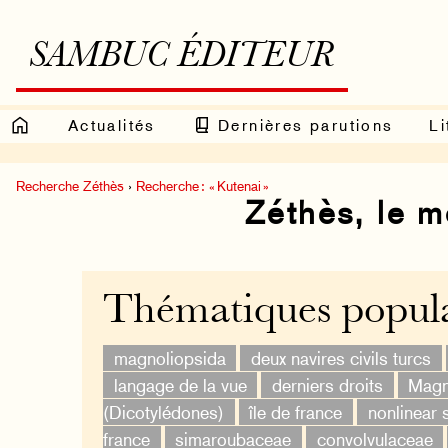
SAMBUC ÉDITEUR
Actualités
Dernières parutions
Li
Recherche Zéthès
›
Recherche : « Kutenai »
Zéthès, le 
Thématiques popula
magnoliopsida
deux navires civils turcs
langage de la vue
derniers droits
Magn
(Dicotylédones)
île de france
nonlinear 
france
simaroubaceae
convolvulaceae