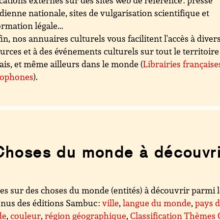
cations externes sur des sites web de référence : presse
dienne nationale, sites de vulgarisation scientifique et
ormation légale...
in, nos annuaires culturels vous facilitent l'accès à diver
urces et à des événements culturels sur tout le territoire
ais, et même ailleurs dans le monde (
Librairies française
cophones
).
Choses du monde à découvri
es sur des choses du monde (entités) à découvrir parmi 
nus des éditions Sambuc :
ville
,
langue du monde
,
pays 
de
,
couleur
,
région géographique
,
Classification Thèmes