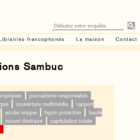
Librairies francophones
La maison
Contact
tions Sambuc
thropiques
journalisme responsable
ique
couverture multimédia
rapport
accès unique
façon proactive
haute
nouvel itinéraire
capitulation totale
×