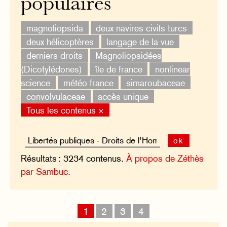
populaires
magnoliopsida
deux navires civils turcs
deux hélicoptères
langage de la vue
derniers droits
Magnoliopsidées
(Dicotylédones)
île de france
nonlinear
science
météo france
simaroubaceae
convolvulaceae
accès unique
Tous les contenus ×
ok
Résultats : 3234 contenus.
À propos de Zéthès
par Sambuc.
1
2
3
4