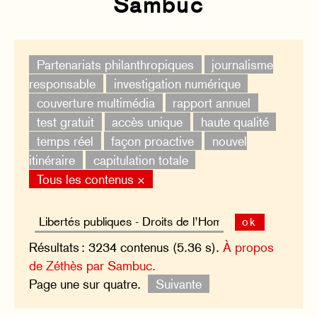
Sambuc
Partenariats philanthropiques
journalisme
responsable
investigation numérique
couverture multimédia
rapport annuel
test gratuit
accès unique
haute qualité
temps réel
façon proactive
nouvel
itinéraire
capitulation totale
Tous les contenus ×
ok
Résultats : 3234 contenus (5.36 s).
À propos
de Zéthès par Sambuc.
Page une sur quatre.
Suivante