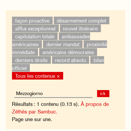
façon proactive
désarmement complet
afflux exceptionnel
nouvel itinéraire
capitulation totale
ambassades
américaines
dernier mandat
proximité
immédiate
américains démocrates
derniers droits
record absolu
bilan
officiel
Tous les contenus ×
ok
Résultats : 1 contenu (0.13 s).
À propos de
Zéthès par Sambuc.
Page une sur une.