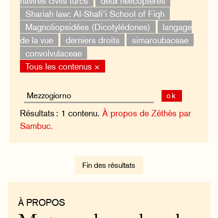
navires civils turcs
deux hélicoptères
Shariah law: Al-Shafi’i School of Fiqh
Magnoliopsidées (Dicotylédones)
langage
de la vue
derniers droits
simaroubaceae
convolvulaceae
Tous les contenus ×
ok
Résultats : 1 contenu.
À propos de Zéthès par
Sambuc.
Fin des résultats
À PROPOS