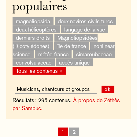
populaires
magnoliopsida
deux navires civils turcs
deux hélicoptères
langage de la vue
derniers droits
Magnoliopsidées
(Dicotylédones)
île de france
nonlinear
science
météo france
simaroubaceae
convolvulaceae
accès unique
Tous les contenus ×
ok
Résultats : 295 contenus.
À propos de Zéthès
par Sambuc.
1
2