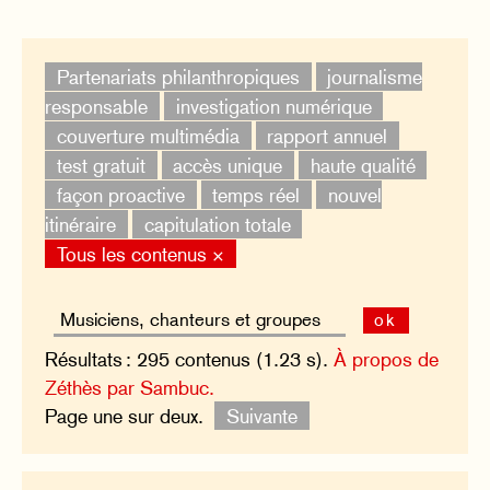
Partenariats philanthropiques
journalisme
responsable
investigation numérique
couverture multimédia
rapport annuel
test gratuit
accès unique
haute qualité
façon proactive
temps réel
nouvel
itinéraire
capitulation totale
Tous les contenus ×
ok
Résultats : 295 contenus (1.23 s).
À propos de
Zéthès par Sambuc.
Page une sur deux.
Suivante