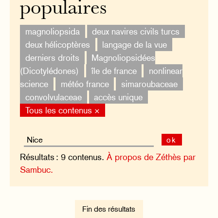
populaires
magnoliopsida
deux navires civils turcs
deux hélicoptères
langage de la vue
derniers droits
Magnoliopsidées
(Dicotylédones)
île de france
nonlinear
science
météo france
simaroubaceae
convolvulaceae
accès unique
Tous les contenus ×
ok
Résultats : 9 contenus.
À propos de Zéthès par
Sambuc.
Fin des résultats