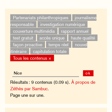
Partenariats philanthropiques
journalisme
responsable
investigation numérique
couverture multimédia
rapport annuel
test gratuit
accès unique
haute qualité
façon proactive
temps réel
nouvel
itinéraire
capitulation totale
Tous les contenus ×
ok
Résultats : 9 contenus (0.09 s).
À propos de
Zéthès par Sambuc.
Page une sur une.