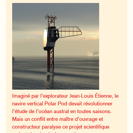
Imaginé par l’explorateur Jean-Louis Étienne, le
navire vertical Polar Pod devait révolutionner
l’étude de l’océan austral en toutes saisons.
Mais un conflit entre maître d’ouvrage et
constructeur paralyse ce projet scientifique