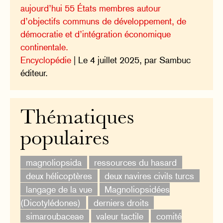
aujourd’hui 55 États membres autour
d’objectifs communs de développement, de
démocratie et d’intégration économique
continentale.
Encyclopédie
| Le 4 juillet 2025, par Sambuc
éditeur.
Thématiques
populaires
magnoliopsida
ressources du hasard
deux hélicoptères
deux navires civils turcs
langage de la vue
Magnoliopsidées
(Dicotylédones)
derniers droits
simaroubaceae
valeur tactile
comité