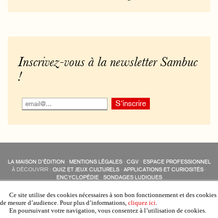
Inscrivez-vous à la newsletter Sambuc
!
LA MAISON D’ÉDITION
·
MENTIONS LÉGALES
·
CGV
·
ESPACE PROFESSIONNEL
À DÉCOUVRIR :
QUIZ ET JEUX CULTURELS
·
APPLICATIONS ET CURIOSITÉS
·
ENCYCLOPÉDIE
·
SONDAGES LUDIQUES
LES ÉDITIONS SAMBUC SUR LES RÉSEAUX SOCIAUX
COLLECTIONS :
SAMBUC
·
ÉDISOLUM
·
REVUE LITTÉRAIRE
L’EAU-FORTE
Ce site utilise des cookies nécessaires à son bon fonctionnement et des cookies
AUTRES SITES :
COLL. « LES ÉDISOLUM »
de mesure d’audience. Pour plus d’informations,
cliquez ici
.
En poursuivant votre navigation, vous consentez à l’utilisation de cookies.