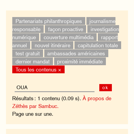
Partenariats philanthropiques
journalisme
responsable
façon proactive
investigation
numérique
couverture multimédia
rapport
annuel
nouvel itinéraire
capitulation totale
test gratuit
ambassades américaines
dernier mandat
proximité immédiate
Tous les contenus ×
ok
Résultats : 1 contenu (0.09 s).
À propos de
Zéthès par Sambuc.
Page une sur une.