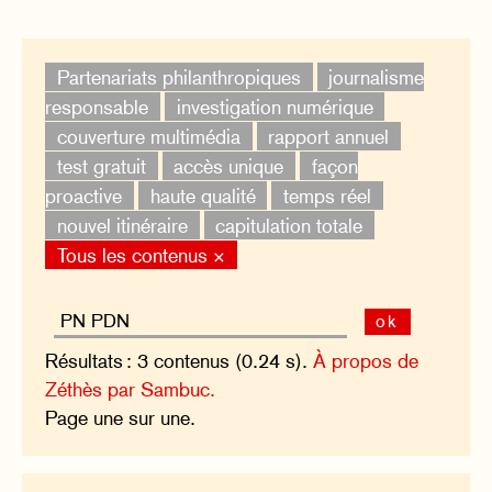
Partenariats philanthropiques
journalisme
responsable
investigation numérique
couverture multimédia
rapport annuel
test gratuit
accès unique
façon
proactive
haute qualité
temps réel
nouvel itinéraire
capitulation totale
Tous les contenus ×
ok
Résultats : 3 contenus (0.24 s).
À propos de
Zéthès par Sambuc.
Page une sur une.