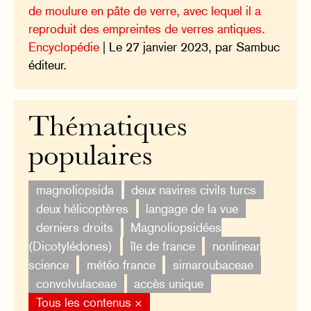
de moulure en pâte de verre, avec lequel il a
reproduit des empreintes de verres antiques.
Encyclopédie
| Le 27 janvier 2023, par Sambuc
éditeur.
Thématiques
populaires
magnoliopsida
deux navires civils turcs
deux hélicoptères
langage de la vue
derniers droits
Magnoliopsidées
(Dicotylédones)
île de france
nonlinear
science
météo france
simaroubaceae
convolvulaceae
accès unique
Tous les contenus ×