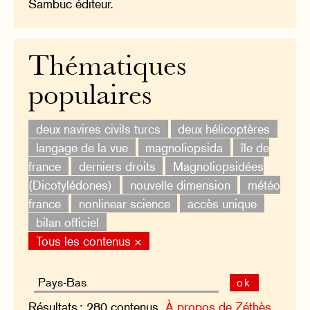
Sambuc éditeur.
Thématiques
populaires
deux navires civils turcs
deux hélicoptères
langage de la vue
magnoliopsida
île de
france
derniers droits
Magnoliopsidées
(Dicotylédones)
nouvelle dimension
météo
france
nonlinear science
accès unique
bilan officiel
Tous les contenus ×
ok
Résultats : 280 contenus.
À propos de Zéthès