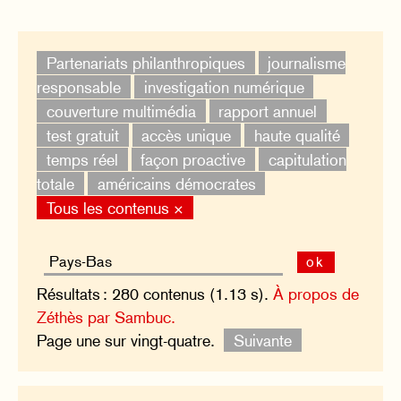
Partenariats philanthropiques
journalisme
responsable
investigation numérique
couverture multimédia
rapport annuel
test gratuit
accès unique
haute qualité
temps réel
façon proactive
capitulation
totale
américains démocrates
Tous les contenus ×
ok
Résultats : 280 contenus (1.13 s).
À propos de
Zéthès par Sambuc.
Page une sur vingt-quatre.
Suivante