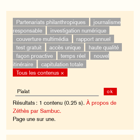
Partenariats philanthropiques
journalisme
responsable
investigation numérique
couverture multimédia
rapport annuel
test gratuit
accès unique
haute qualité
façon proactive
temps réel
nouvel
itinéraire
capitulation totale
Tous les contenus ×
ok
Résultats : 1 contenu (0.25 s).
À propos de
Zéthès par Sambuc.
Page une sur une.