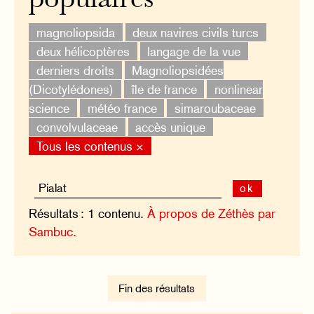
populaires
magnoliopsida
deux navires civils turcs
deux hélicoptères
langage de la vue
derniers droits
Magnoliopsidées
(Dicotylédones)
île de france
nonlinear
science
météo france
simaroubaceae
convolvulaceae
accès unique
Tous les contenus ×
ok
Résultats : 1 contenu.
À propos de Zéthès par
Sambuc.
Fin des résultats