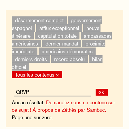
désarmement complet
gouvernement
espagnol
afflux exceptionnel
nouvel
itinéraire
capitulation totale
ambassades
américaines
dernier mandat
proximité
immédiate
américains démocrates
derniers droits
record absolu
bilan
officiel
Tous les contenus ×
ok
Aucun résultat.
Demandez-nous un contenu sur
ce sujet !
À propos de Zéthès par Sambuc.
Page une sur zéro.