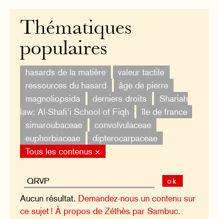
Thématiques
populaires
hasards de la matière
valeur tactile
ressources du hasard
âge de pierre
magnoliopsida
derniers droits
Shariah
law: Al-Shafi’i School of Fiqh
île de france
simaroubaceae
convolvulaceae
euphorbiaceae
dipterocarpaceae
Tous les contenus ×
ok
Aucun résultat.
Demandez-nous un contenu sur
ce sujet !
À propos de Zéthès par Sambuc.