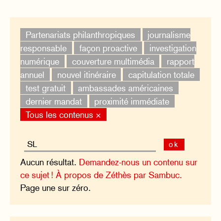
Partenariats philanthropiques
journalisme
responsable
façon proactive
investigation
numérique
couverture multimédia
rapport
annuel
nouvel itinéraire
capitulation totale
test gratuit
ambassades américaines
dernier mandat
proximité immédiate
Tous les contenus ×
ok
Aucun résultat.
Demandez-nous un contenu sur
ce sujet !
À propos de Zéthès par Sambuc.
Page une sur zéro.