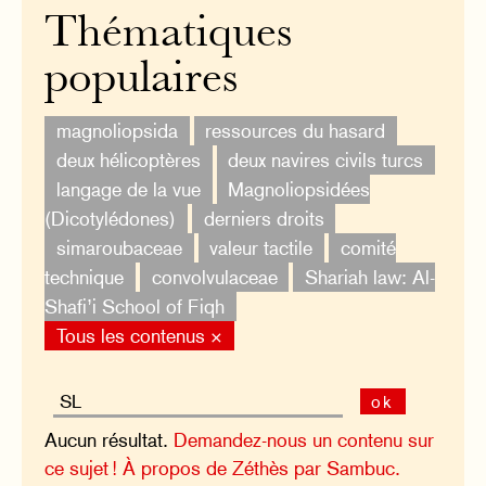
Thématiques
populaires
magnoliopsida
ressources du hasard
deux hélicoptères
deux navires civils turcs
langage de la vue
Magnoliopsidées
(Dicotylédones)
derniers droits
simaroubaceae
valeur tactile
comité
technique
convolvulaceae
Shariah law: Al-
Shafi’i School of Fiqh
Tous les contenus ×
ok
Aucun résultat.
Demandez-nous un contenu sur
ce sujet !
À propos de Zéthès par Sambuc.