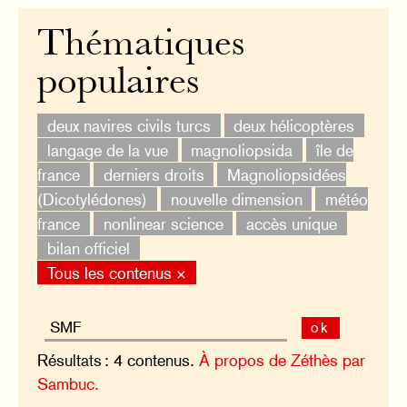
Thématiques
populaires
deux navires civils turcs
deux hélicoptères
langage de la vue
magnoliopsida
île de
france
derniers droits
Magnoliopsidées
(Dicotylédones)
nouvelle dimension
météo
france
nonlinear science
accès unique
bilan officiel
Tous les contenus ×
ok
Résultats : 4 contenus.
À propos de Zéthès par
Sambuc.