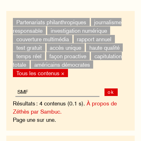
Partenariats philanthropiques
journalisme
responsable
investigation numérique
couverture multimédia
rapport annuel
test gratuit
accès unique
haute qualité
temps réel
façon proactive
capitulation
totale
américains démocrates
Tous les contenus ×
ok
Résultats : 4 contenus (0.1 s).
À propos de
Zéthès par Sambuc.
Page une sur une.