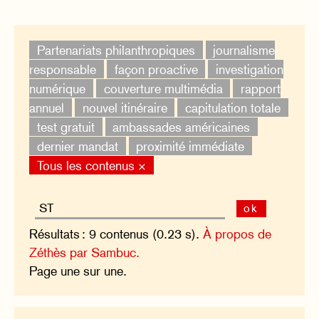
Partenariats philanthropiques
journalisme
responsable
façon proactive
investigation
numérique
couverture multimédia
rapport
annuel
nouvel itinéraire
capitulation totale
test gratuit
ambassades américaines
dernier mandat
proximité immédiate
Tous les contenus ×
ok
Résultats : 9 contenus (0.23 s).
À propos de
Zéthès par Sambuc.
Page une sur une.