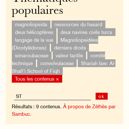
populaires
magnoliopsida
ressources du hasard
deux hélicoptères
deux navires civils turcs
langage de la vue
Magnoliopsidées
(Dicotylédones)
derniers droits
simaroubaceae
valeur tactile
comité
technique
convolvulaceae
Shariah law: Al-
Shafi’i School of Fiqh
Tous les contenus ×
ok
Résultats : 9 contenus.
À propos de Zéthès par
Sambuc.