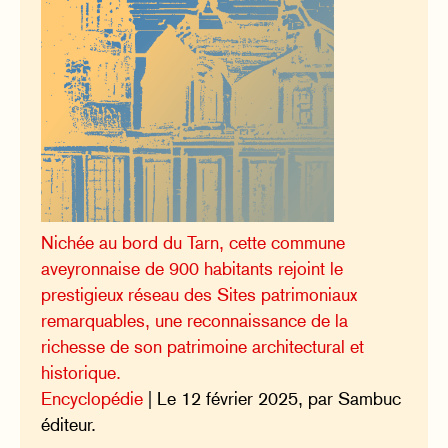
Nichée au bord du Tarn, cette commune
aveyronnaise de 900 habitants rejoint le
prestigieux réseau des Sites patrimoniaux
remarquables, une reconnaissance de la
richesse de son patrimoine architectural et
historique.
Encyclopédie
| Le 12 février 2025, par Sambuc
éditeur.