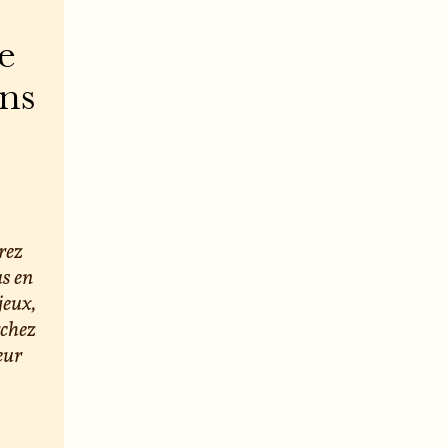
e
ons
rez
us en
jeux,
rchez
eur