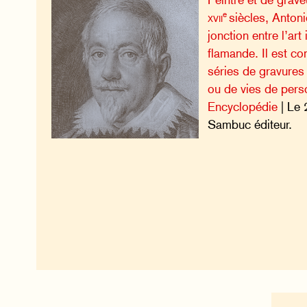
e
xvii
siècles, Antoni
jonction entre l’art 
flamande. Il est c
séries de gravures i
ou de vies de pers
Encyclopédie
| Le 
Sambuc éditeur.