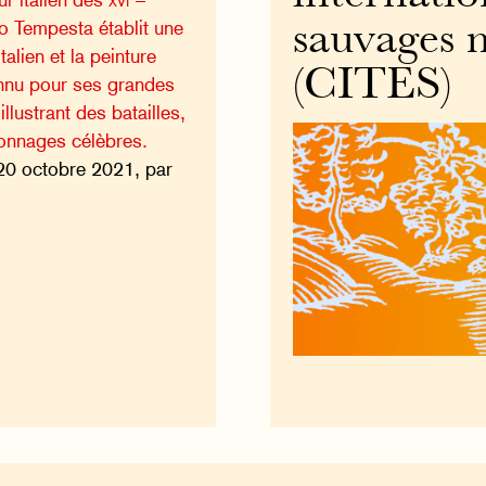
o Tempesta établit une
sauvages 
italien et la peinture
(CITES)
onnu pour ses grandes
llustrant des batailles,
onnages célèbres.
20 octobre 2021, par