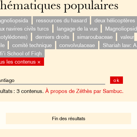
hématiques populaires
gnoliopsida
ressources du hasard
deux hélicoptères
ux navires civils turcs
langage de la vue
Magnoliopsi
cotylédones)
derniers droits
simaroubaceae
valeur
ile
comité technique
convolvulaceae
Shariah law: A
i’i School of Fiqh
us les contenus ×
ok
ultats : 3 contenus.
À propos de Zéthès par Sambuc.
Fin des résultats