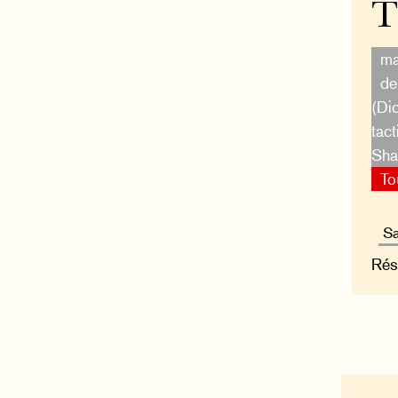
T
ma
de
(Di
tact
Shaf
To
Rés