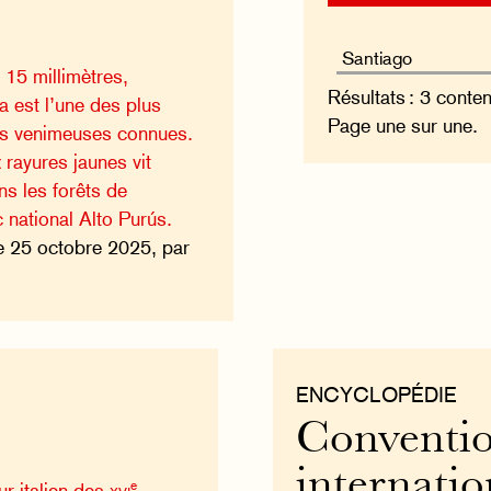
 15 millimètres,
Résultats : 3 conte
 est l’une des plus
Page une sur une.
les venimeuses connues.
 rayures jaunes vit
ns les forêts de
national Alto Purús.
e 25 octobre 2025, par
ENCYCLOPÉDIE
Conventio
internatio
e
ur italien des
xvi
–