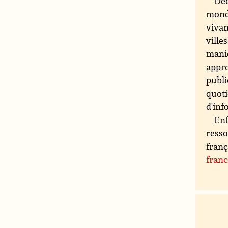
Déc
monde
vivan
ville
maniè
appro
publi
quoti
d'inf
Enf
resso
franç
fran