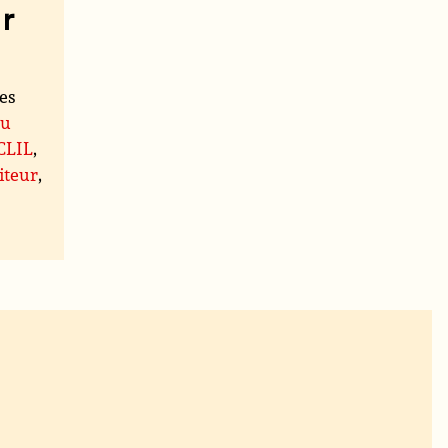
r
les
du
 CLIL
,
iteur
,