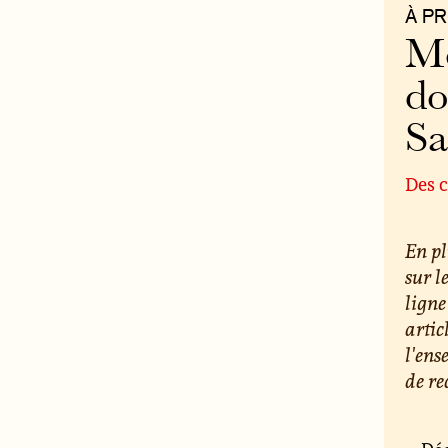
À P
Mo
do
S
Des c
En pl
sur l
ligne
artic
l'ens
de re