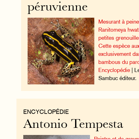
péruvienne
Mesurant à peine
Ranitomeya hwata
petites grenouil
Cette espèce aux
exclusivement da
bambous du parc 
Encyclopédie
| L
Sambuc éditeur.
ENCYCLOPÉDIE
Antonio Tempesta
Peintre et de grave