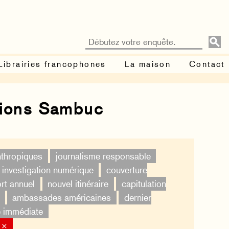
Librairies francophones
La maison
Contact
tions Sambuc
nthropiques
journalisme responsable
investigation numérique
couverture
rt annuel
nouvel itinéraire
capitulation
ambassades américaines
dernier
é immédiate
 ×