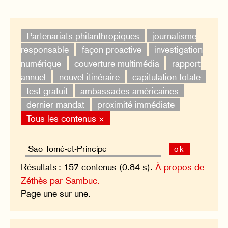
Partenariats philanthropiques
journalisme
responsable
façon proactive
investigation
numérique
couverture multimédia
rapport
annuel
nouvel itinéraire
capitulation totale
test gratuit
ambassades américaines
dernier mandat
proximité immédiate
Tous les contenus ×
ok
Résultats : 157 contenus (0.84 s).
À propos de
Zéthès par Sambuc.
Page une sur une.