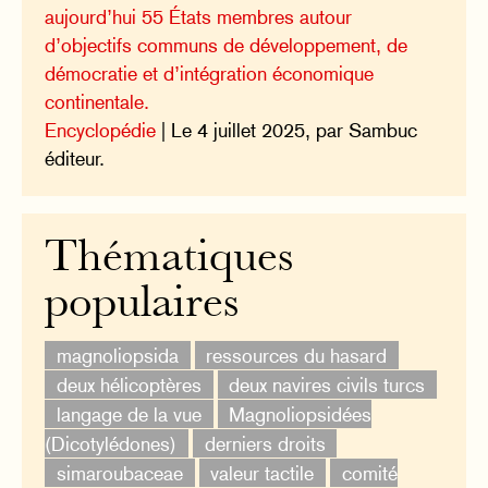
aujourd’hui 55 États membres autour
d’objectifs communs de développement, de
démocratie et d’intégration économique
continentale.
Encyclopédie
| Le 4 juillet 2025, par Sambuc
éditeur.
Thématiques
populaires
magnoliopsida
ressources du hasard
deux hélicoptères
deux navires civils turcs
langage de la vue
Magnoliopsidées
(Dicotylédones)
derniers droits
simaroubaceae
valeur tactile
comité