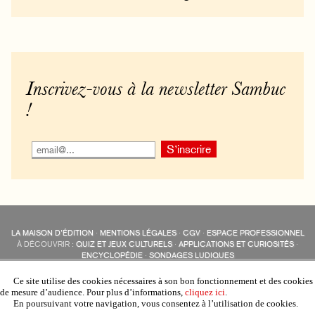
Inscrivez-vous à la newsletter Sambuc
!
LA MAISON D’ÉDITION
·
MENTIONS LÉGALES
·
CGV
·
ESPACE PROFESSIONNEL
À DÉCOUVRIR :
QUIZ ET JEUX CULTURELS
·
APPLICATIONS ET CURIOSITÉS
·
ENCYCLOPÉDIE
·
SONDAGES LUDIQUES
LES ÉDITIONS SAMBUC SUR LES RÉSEAUX SOCIAUX
COLLECTIONS :
SAMBUC
·
ÉDISOLUM
·
REVUE LITTÉRAIRE
L’EAU-FORTE
Ce site utilise des cookies nécessaires à son bon fonctionnement et des cookies
AUTRES SITES :
COLL. « LES ÉDISOLUM »
de mesure d’audience. Pour plus d’informations,
cliquez ici
.
En poursuivant votre navigation, vous consentez à l’utilisation de cookies.