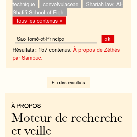
technique
convolvulaceae
Shariah law: Al-
Shafi’i School of Fiqh
Tous les contenus ×
ok
Résultats : 157 contenus.
À propos de Zéthès
par Sambuc.
Fin des résultats
À PROPOS
Moteur de recherche
et veille