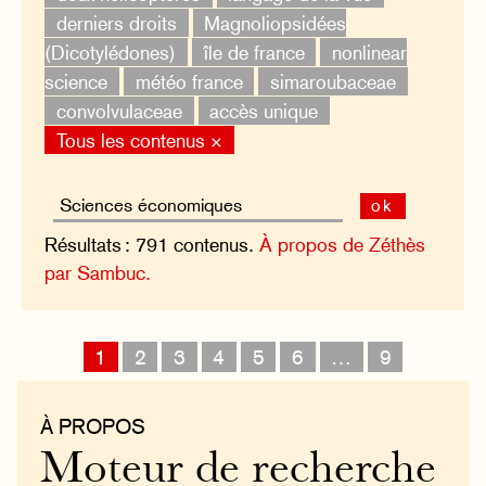
derniers droits
Magnoliopsidées
(Dicotylédones)
île de france
nonlinear
science
météo france
simaroubaceae
convolvulaceae
accès unique
Tous les contenus ×
ok
Résultats : 791 contenus.
À propos de Zéthès
par Sambuc.
1
2
3
4
5
6
…
9
À PROPOS
Moteur de recherche