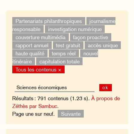
Partenariats philanthropiques
journalisme
responsable
investigation numérique
couverture multimédia
façon proactive
rapport annuel
test gratuit
accès unique
haute qualité
temps réel
nouvel
itinéraire
capitulation totale
Tous les contenus ×
ok
Résultats : 791 contenus (1.23 s).
À propos de
Zéthès par Sambuc.
Page une sur neuf.
Suivante