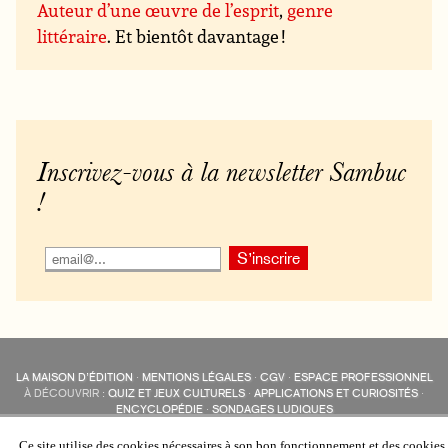
Auteur d’une œuvre de l’esprit
,
genre
littéraire
. Et bientôt davantage !
Inscrivez-vous à la newsletter Sambuc
!
LA MAISON D’ÉDITION
·
MENTIONS LÉGALES
·
CGV
·
ESPACE PROFESSIONNEL
À DÉCOUVRIR :
QUIZ ET JEUX CULTURELS
·
APPLICATIONS ET CURIOSITÉS
·
ENCYCLOPÉDIE
·
SONDAGES LUDIQUES
LES ÉDITIONS SAMBUC SUR LES RÉSEAUX SOCIAUX
COLLECTIONS :
SAMBUC
·
ÉDISOLUM
·
REVUE LITTÉRAIRE
L’EAU-FORTE
Ce site utilise des cookies nécessaires à son bon fonctionnement et des cookies